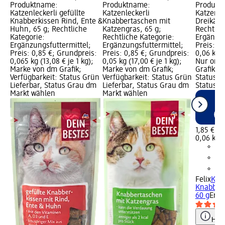
Produktname:
Produktname:
Produkt
Katzenleckerli gefüllte
Katzenleckerli
Katzenle
Knabberkissen Rind, Ente &
Knabbertaschen mit
Dreikäse
Huhn, 65 g; Rechtliche
Katzengras, 65 g;
Rechtlic
Kategorie:
Rechtliche Kategorie:
Ergänzun
Ergänzungsfuttermittel;
Ergänzungsfuttermittel;
Preis: 1,
Preis: 0,85 €; Grundpreis:
Preis: 0,85 €; Grundpreis:
0,06 kg (
0,065 kg (13,08 € je 1 kg);
0,05 kg (17,00 € je 1 kg);
Nur onli
Marke von dm Grafik;
Marke von dm Grafik;
Grafik; V
Verfügbarkeit: Status Grün
Verfügbarkeit: Status Grün
Status G
Lieferbar, Status Grau dm
Lieferbar, Status Grau dm
Status R
Markt wählen
Markt wählen
1,85 €
0,06 kg (
Felix
Katz
Knabber 
60 g
Ergä
Hinw