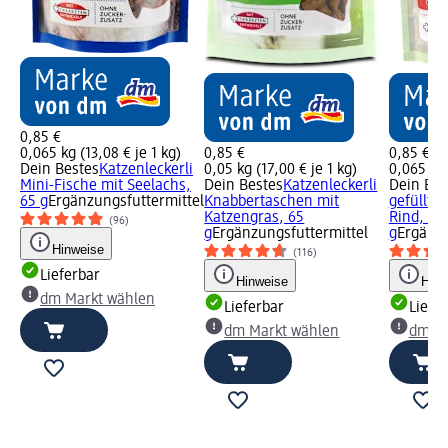
0,85 €
0,065 kg (13,08 € je 1 kg)
0,85 €
0,85 €
Dein Bestes
Katzenleckerli
0,05 kg (17,00 € je 1 kg)
0,065 kg 
Mini-Fische mit Seelachs,
Dein Bestes
Katzenleckerli
Dein Bes
65 g
Ergänzungsfuttermittel
Knabbertaschen mit
gefüllte
Katzengras, 65
Rind, Ent
(96)
g
Ergänzungsfuttermittel
g
Ergänzu
Hinweise
(116)
Lieferbar
Hinweise
Hinw
dm Markt wählen
Lieferbar
Liefe
dm Markt wählen
dm Ma