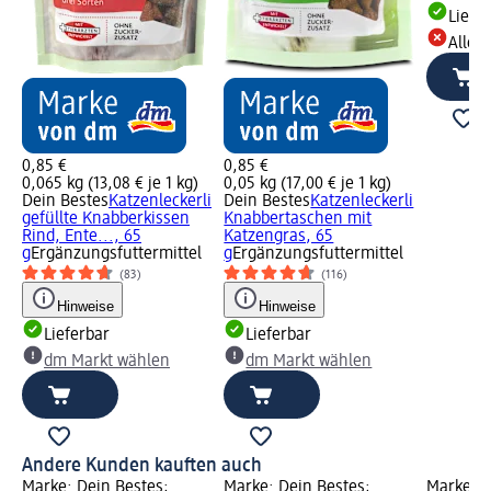
Liefe
Alle 
0,85 €
0,85 €
0,065 kg (13,08 € je 1 kg)
0,05 kg (17,00 € je 1 kg)
Dein Bestes
Katzenleckerli
Dein Bestes
Katzenleckerli
gefüllte Knabberkissen
Knabbertaschen mit
Rind, Ente..., 65
Katzengras, 65
g
Ergänzungsfuttermittel
g
Ergänzungsfuttermittel
(83)
(116)
Hinweise
Hinweise
Lieferbar
Lieferbar
dm Markt wählen
dm Markt wählen
Andere Kunden kauften auch
Marke: Dein Bestes;
Marke: Dein Bestes;
Marke: D