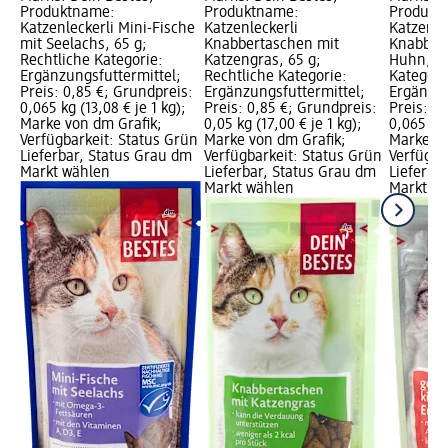
Produktname:
Produktname:
Produkt
Katzenleckerli Mini-Fische
Katzenleckerli
Katzenlec
mit Seelachs, 65 g;
Knabbertaschen mit
Knabberk
Rechtliche Kategorie:
Katzengras, 65 g;
Huhn, 65
Ergänzungsfuttermittel;
Rechtliche Kategorie:
Kategori
Preis: 0,85 €; Grundpreis:
Ergänzungsfuttermittel;
Ergänzun
0,065 kg (13,08 € je 1 kg);
Preis: 0,85 €; Grundpreis:
Preis: 0
Marke von dm Grafik;
0,05 kg (17,00 € je 1 kg);
0,065 kg 
Verfügbarkeit: Status Grün
Marke von dm Grafik;
Marke vo
Lieferbar, Status Grau dm
Verfügbarkeit: Status Grün
Verfügba
Markt wählen
Lieferbar, Status Grau dm
Lieferba
Markt wählen
Markt w