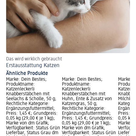
Das wird wirklich gebraucht
Erstausstattung Katzen
Ähnliche Produkte
Marke: Dein Bestes;
Marke: Dein Bestes;
Marke: D
Produktname:
Produktname:
Produkt
Katzenleckerli
Katzenleckerli
Katzenle
Knabberstäbchen mit
Knabberstäbchen mit
Knabber
Seelachs & Scholle, 50 g;
Huhn, Ente & Zusatz von
Milchker
Rechtliche Kategorie:
Katzengras, 50 g;
Kategori
Ergänzungsfuttermittel;
Rechtliche Kategorie:
Ergänzun
Preis: 1,45 €; Grundpreis:
Ergänzungsfuttermittel;
Preis: 0
0,05 kg (29,00 € je 1 kg);
Preis: 1,45 €; Grundpreis:
0,05 kg (
Marke von dm Grafik;
0,05 kg (29,00 € je 1 kg);
Marke vo
Verfügbarkeit: Status Grün
Marke von dm Grafik;
Verfügba
Lieferbar, Status Grau dm
Verfügbarkeit: Status Grün
Lieferba