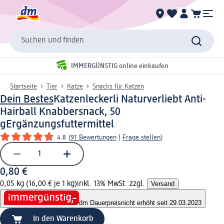
Suchen und finden
IMMERGÜNSTIG online einkaufen
Startseite
Tier
Katze
Snacks für Katzen
Dein Bestes
Katzenleckerli Naturverliebt Anti-
Hairball Knabbersnack, 50
g
Ergänzungsfuttermittel
4.8
(
91 Bewertungen
|
Frage stellen
)
0,80 €
0,05 kg (16,00 € je 1 kg)
inkl. 13% MwSt. zzgl.
Versand
dm Dauerpreis
nicht erhöht seit 29.03.2023
In den Warenkorb