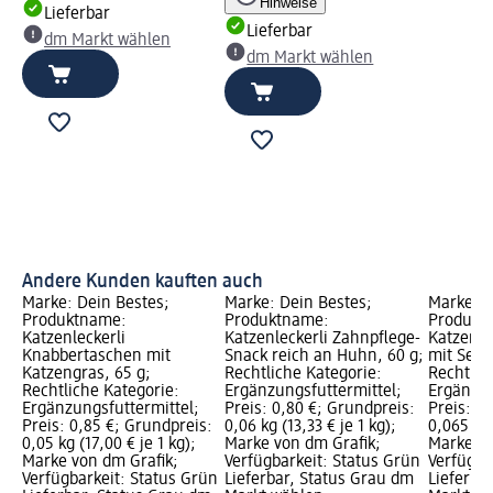
Hinweise
Lieferbar
Lieferbar
dm Markt wählen
dm Markt wählen
Andere Kunden kauften auch
Marke: Dein Bestes;
Marke: Dein Bestes;
Marke: D
Produktname:
Produktname:
Produkt
Katzenleckerli
Katzenleckerli Zahnpflege-
Katzenle
Knabbertaschen mit
Snack reich an Huhn, 60 g;
mit Seel
Katzengras, 65 g;
Rechtliche Kategorie:
Rechtlic
Rechtliche Kategorie:
Ergänzungsfuttermittel;
Ergänzun
Ergänzungsfuttermittel;
Preis: 0,80 €; Grundpreis:
Preis: 0
Preis: 0,85 €; Grundpreis:
0,06 kg (13,33 € je 1 kg);
0,065 kg 
0,05 kg (17,00 € je 1 kg);
Marke von dm Grafik;
Marke vo
Marke von dm Grafik;
Verfügbarkeit: Status Grün
Verfügba
Verfügbarkeit: Status Grün
Lieferbar, Status Grau dm
Lieferba