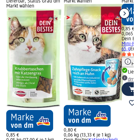
Lieferbar, Status Grau dm
Markt wählen
Markt w
Markt wählen
0,85 €
0,065 kg 
Dein Bes
Mini-Fis
65 g
Ergä
Hinw
Liefe
dm Ma
0,80 €
0,85 €
0,06 kg (13,33 € je 1 kg)