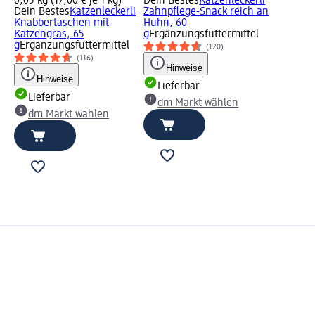
0,05 kg (17,00 € je 1 kg)
Dein Bestes
Katzenleckerli
Dein Bestes
Katzenleckerli
Zahnpflege-Snack reich an
Knabbertaschen mit
Huhn, 60
Katzengras, 65
g
Ergänzungsfuttermittel
g
Ergänzungsfuttermittel
(120)
(116)
Hinweise
Hinweise
Lieferbar
Lieferbar
dm Markt wählen
dm Markt wählen