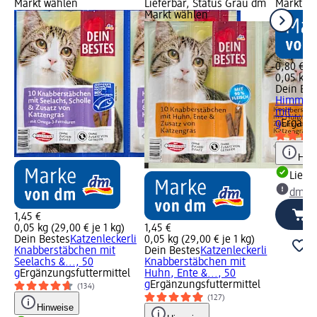
Markt wählen
Lieferbar, Status Grau dm
Markt w
Markt wählen
0,80 €
0,05 kg (
Dein Bes
Himmlis
mit..., 5
g
Ergänzu
Hinw
Liefe
dm Ma
1,45 €
0,05 kg (29,00 € je 1 kg)
1,45 €
Dein Bestes
Katzenleckerli
0,05 kg (29,00 € je 1 kg)
Knabberstäbchen mit
Dein Bestes
Katzenleckerli
Seelachs &..., 50
Knabberstäbchen mit
g
Ergänzungsfuttermittel
Huhn, Ente &..., 50
g
Ergänzungsfuttermittel
(134)
(127)
Hinweise