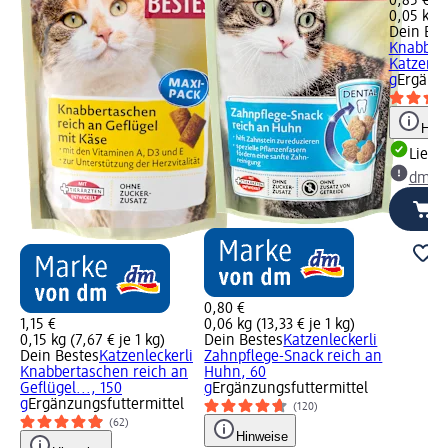
0,85 €
0,05 kg (
Dein Bes
Knabber
Katzengr
g
Ergänzu
Hinw
Liefe
dm Ma
0,80 €
1,15 €
0,06 kg (13,33 € je 1 kg)
0,15 kg (7,67 € je 1 kg)
Dein Bestes
Katzenleckerli
Dein Bestes
Katzenleckerli
Zahnpflege-Snack reich an
Knabbertaschen reich an
Huhn, 60
Geflügel..., 150
g
Ergänzungsfuttermittel
g
Ergänzungsfuttermittel
(120)
(62)
Hinweise