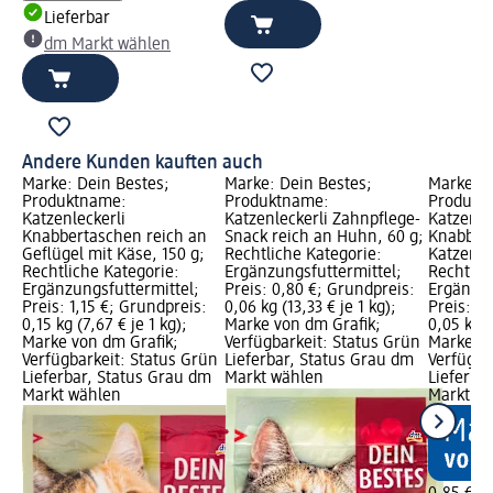
Lieferbar
dm Markt wählen
Andere Kunden kauften auch
Marke: Dein Bestes;
Marke: Dein Bestes;
Marke: D
Produktname:
Produktname:
Produkt
Katzenleckerli
Katzenleckerli Zahnpflege-
Katzenle
Knabbertaschen reich an
Snack reich an Huhn, 60 g;
Knabber
Geflügel mit Käse, 150 g;
Rechtliche Kategorie:
Katzengr
Rechtliche Kategorie:
Ergänzungsfuttermittel;
Rechtlic
Ergänzungsfuttermittel;
Preis: 0,80 €; Grundpreis:
Ergänzun
Preis: 1,15 €; Grundpreis:
0,06 kg (13,33 € je 1 kg);
Preis: 0
0,15 kg (7,67 € je 1 kg);
Marke von dm Grafik;
0,05 kg (
Marke von dm Grafik;
Verfügbarkeit: Status Grün
Marke vo
Verfügbarkeit: Status Grün
Lieferbar, Status Grau dm
Verfügba
Lieferbar, Status Grau dm
Markt wählen
Lieferba
Markt wählen
Markt w