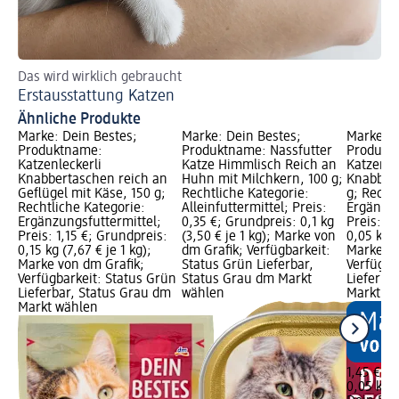
Das wird wirklich gebraucht
Erstausstattung Katzen
Ähnliche Produkte
Marke: Dein Bestes;
Marke: Dein Bestes;
Marke: D
Produktname:
Produktname: Nassfutter
Produkt
Katzenleckerli
Katze Himmlisch Reich an
Katzenle
Knabbertaschen reich an
Huhn mit Milchkern, 100 g;
Knabbers
Geflügel mit Käse, 150 g;
Rechtliche Kategorie:
g; Recht
Rechtliche Kategorie:
Alleinfuttermittel; Preis:
Ergänzun
Ergänzungsfuttermittel;
0,35 €; Grundpreis: 0,1 kg
Preis: 1,
Preis: 1,15 €; Grundpreis:
(3,50 € je 1 kg); Marke von
0,05 kg (
0,15 kg (7,67 € je 1 kg);
dm Grafik; Verfügbarkeit:
Marke vo
Marke von dm Grafik;
Status Grün Lieferbar,
Verfügba
Verfügbarkeit: Status Grün
Status Grau dm Markt
Lieferba
Lieferbar, Status Grau dm
wählen
Markt w
Markt wählen
1,45 €
0,05 kg (