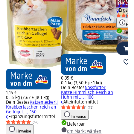
Dein Bes
Knabbers
g
Ergänzu
Hinw
Liefe
dm Ma
0,35 €
0,1 kg (3,50 € je 1 kg)
Dein Bestes
Nassfutter
Katze Himmlisch Reich an
1,15 €
Huhn mit..., 100
0,15 kg (7,67 € je 1 kg)
g
Alleinfuttermittel
Dein Bestes
Katzenleckerli
Knabbertaschen reich an
(72)
Geflügel..., 150
Hinweise
g
Ergänzungsfuttermittel
(62)
Lieferbar
Hinweise
dm Markt wählen