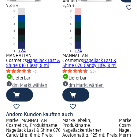
wählen
5,45 €
5,45 €
+24
+24
MANHATTAN
MANHATTAN
Cosmetics
Nagellack Last &
Cosmetics
Nagellack Last &
Shine 010 Clear, 8 ml
Shine 070 Candy Life, 8 ml
(6)
(20)
Lieferbar
Lieferbar
dm Markt wählen
dm Markt wählen
Andere Kunden kauften auch
Marke: MANHATTAN
Marke: ebelin;
Marke: 
Cosmetics; Produktname:
Produktname:
Cosmeti
Nagellack Last & Shine 070
Nagellackentferner
Nagellac
Candy Life, 8 ml; Preis:
Acetonhaltig, 125 ml; Preis:
Mermaid 