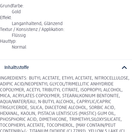
Grundfarbe:
Gold
Effekt:
Langanhaltend, Glänzend
Textur / Konsistenz / Applikation:
Flüssig
Hauttyp:
Normal
Inhaltsstoffe
INGREDIENTS: BUTYL ACETATE, ETHYL ACETATE, NITROCELLULOSE,
ADIPIC ACID/NEOPENTYL GLYCOL/TRIMELLITIC ANHYDRIDE
COPOLYMER, ACETYL TRIBUTYL CITRATE, ISOPROPYL ALCOHOL,
MICA, ACRYLATES COPOLYMER, STEARALKONIUM BENTONITE,
AQUA/WATER/EAU, N-BUTYL ALCOHOL, CAPRYLIC/CAPRIC
TRIGLYCERIDE, SILICA, DIACETONE ALCOHOL, SORBIC ACID,
HEXANAL, KAOLIN, PISTACIA LENTISCUS (MASTIC) GUM OIL,
PHOSPHORIC ACID, DIMETHICONE, TRIMETHYLSILOXYSILICATE,
TOCOPHERYL ACETATE, TOCOPHEROL, [MAY CONTAIN/PEUT
CONTENIR/+/-: TITANIUM DIOXIDE (CI 77891), YELLOW 5 LAKE (CI