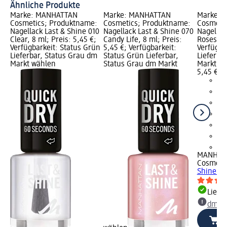
Ähnliche Produkte
Marke: MANHATTAN
Marke: MANHATTAN
Marke: 
Cosmetics; Produktname:
Cosmetics; Produktname:
Cosmeti
Nagellack Last & Shine 010
Nagellack Last & Shine 070
Nagellac
Clear, 8 ml; Preis: 5,45 €;
Candy Life, 8 ml; Preis:
Roses, 8 
Verfügbarkeit: Status Grün
5,45 €; Verfügbarkeit:
Verfügba
Lieferbar, Status Grau dm
Status Grün Lieferbar,
Lieferba
Markt wählen
Status Grau dm Markt
Markt w
5,45 €
+2
MANHAT
Cosmeti
Shine 54
Liefe
dm Ma