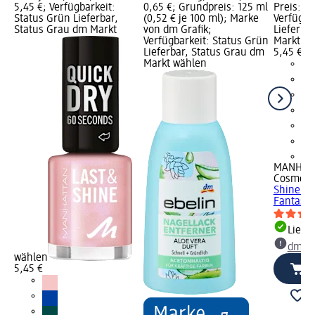
5,45 €; Verfügbarkeit:
0,65 €; Grundpreis: 125 ml
Preis: 5,
Status Grün Lieferbar,
(0,52 € je 100 ml); Marke
Verfügba
Status Grau dm Markt
von dm Grafik;
Lieferba
Verfügbarkeit: Status Grün
Markt w
Lieferbar, Status Grau dm
5,45 €
Markt wählen
+2
MANHAT
Cosmeti
Shine 0
Fantasy,
Liefe
dm Ma
wählen
5,45 €