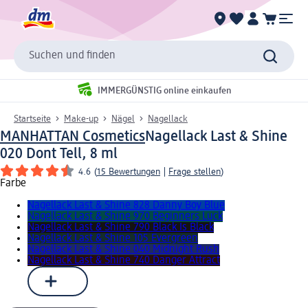
Suchen und finden
IMMERGÜNSTIG online einkaufen
Startseite
Make-up
Nägel
Nagellack
MANHATTAN Cosmetics
Nagellack Last & Shine
020 Dont Tell, 8 ml
4.6
(
15 Bewertungen
|
Frage stellen
)
Farbe
Nagellack Last & Shine 828 Danny Boy Blue
Nagellack Last & Shine 970 Beginners Luck
Nagellack Last & Shine 790 Black Is Black
Nagellack Last & Shine 105 Evergreen
Nagellack Last & Shine 040 Midnight Rush
Nagellack Last & Shine 740 Danger Attract