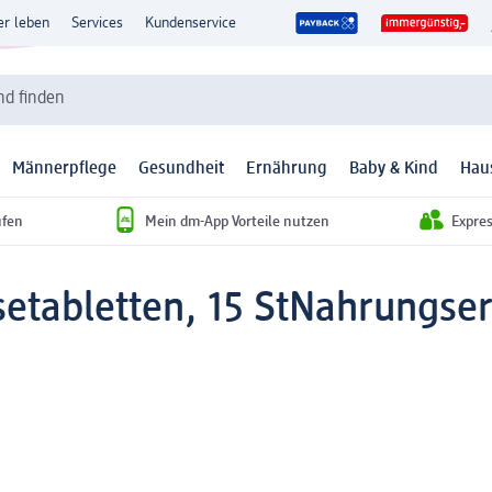
er leben
Services
Kundenservice
d finden
Männerpflege
Gesundheit
Ernährung
Baby & Kind
Hau
ufen
Mein dm-App Vorteile nutzen
Expre
etabletten, 15 St
Nahrungser