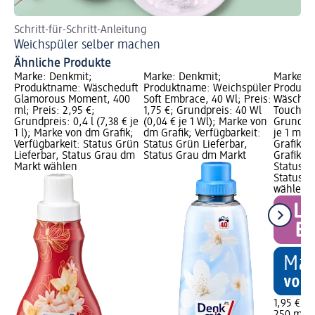
Schritt-für-Schritt-Anleitung
Fü
Weichspüler selber machen
Ha
Ähnliche Produkte
Marke: Denkmit;
Marke: Denkmit;
Marke: D
Produktname: Wäscheduft
Produktname: Weichspüler
Produkt
Glamorous Moment, 400
Soft Embrace, 40 Wl; Preis:
Wäschep
ml; Preis: 2,95 €;
1,75 €; Grundpreis: 40 Wl
Touch, 25
Grundpreis: 0,4 l (7,38 € je
(0,04 € je 1 Wl); Marke von
Grundpre
1 l); Marke von dm Grafik;
dm Grafik; Verfügbarkeit:
je 1 ml);
Verfügbarkeit: Status Grün
Status Grün Lieferbar,
Grafik, 
Lieferbar, Status Grau dm
Status Grau dm Markt
Grafik; V
Markt wählen
Status G
Status G
wählen
1,95 €