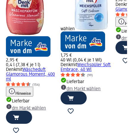
250 ml (0
Denkmit
Glamorou
Hinw
wählen
Liefe
dm Ma
1,75 €
2,95 €
40 Wl (0,04 € je 1 Wl)
0,4 l (7,38 € je 1 l)
Denkmit
Weichspüler Soft
Denkmit
Wäscheduft
Embrace, 40 Wl
Glamorous Moment, 400
(99)
ml
Lieferbar
(154)
dm Markt wählen
Hinweise
Lieferbar
dm Markt wählen