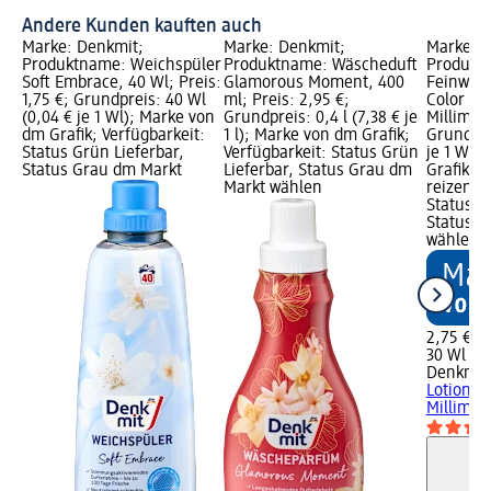
Andere Kunden kauften auch
Marke: Denkmit;
Marke: Denkmit;
Marke: D
Produktname: Weichspüler
Produktname: Wäscheduft
Produkt
Soft Embrace, 40 Wl; Preis:
Glamorous Moment, 400
Feinwasc
1,75 €; Grundpreis: 40 Wl
ml; Preis: 2,95 €;
Color & 
(0,04 € je 1 Wl); Marke von
Grundpreis: 0,4 l (7,38 € je
Millimete
dm Grafik; Verfügbarkeit:
1 l); Marke von dm Grafik;
Grundpre
Status Grün Lieferbar,
Verfügbarkeit: Status Grün
je 1 Wl)
Status Grau dm Markt
Lieferbar, Status Grau dm
Grafik; 
Markt wählen
reizend;
Status G
Status G
wählen
2,75 €
30 Wl (0,
Denkmit
Lotion Co
Millimet