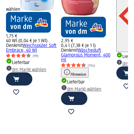
wählen
1,75 €
40 Wl (0,04 € je 1 Wl)
2,95 €
Denkmit
Weichspüler Soft
0,4 l (7,38 € je 1 l)
Embrace, 40 Wl
Denkmit
Wäscheduft
Glamorous Moment, 400
(99)
Liefe
ml
Lieferbar
dm Ma
(154)
dm Markt wählen
Hinweise
Lieferbar
dm Markt wählen