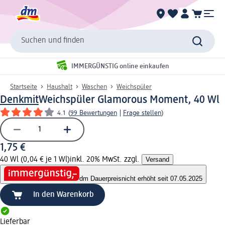
Suchen und finden
IMMERGÜNSTIG online einkaufen
Startseite
Haushalt
Waschen
Weichspüler
Denkmit
Weichspüler Glamorous Moment, 40 Wl
4.1
(
99 Bewertungen
|
Frage stellen
)
1,75 €
40 Wl (0,04 € je 1 Wl)
inkl. 20% MwSt. zzgl.
Versand
dm Dauerpreis
nicht erhöht seit 07.05.2025
In den Warenkorb
Lieferbar