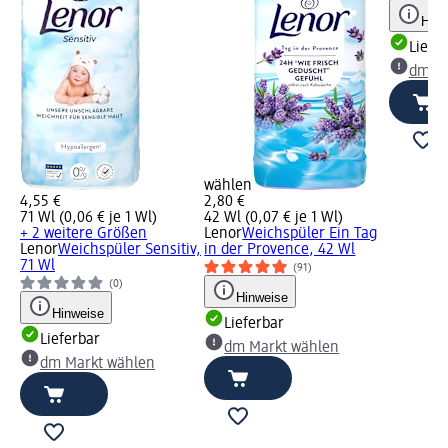
Hinw
Liefe
dm Ma
wählen
4,55 €
2,80 €
71 Wl (0,06 € je 1 Wl)
42 Wl (0,07 € je 1 Wl)
+ 2 weitere Größen
Lenor
Weichspüler Ein Tag
Lenor
Weichspüler Sensitiv,
in der Provence, 42 Wl
71 Wl
(91)
(0)
Hinweise
Hinweise
Lieferbar
Lieferbar
dm Markt wählen
dm Markt wählen