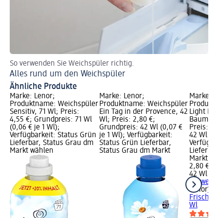
So verwenden Sie Weichspüler richtig.
Sch
Alles rund um den Weichspüler
We
Ähnliche Produkte
Marke: Lenor;
Marke: Lenor;
Marke: L
Produktname: Weichspüler
Produktname: Weichspüler
Produkt
Sensitiv, 71 Wl; Preis:
Ein Tag in der Provence, 42
Light Fr
4,55 €; Grundpreis: 71 Wl
Wl; Preis: 2,80 €;
Baumwoll
(0,06 € je 1 Wl);
Grundpreis: 42 Wl (0,07 €
Preis: 2
Verfügbarkeit: Status Grün
je 1 Wl); Verfügbarkeit:
42 Wl (0,
Lieferbar, Status Grau dm
Status Grün Lieferbar,
Verfügba
Markt wählen
Status Grau dm Markt
Lieferba
Markt w
2,80 €
42 Wl (0,
+ 3 weit
Lenor
Wei
Frische 
Wl