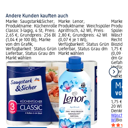
Andere Kunden kauften auch
Marke: Saugstark&Sicher;
Marke: Lenor;
Marke: D
Produktname: Küchenrolle
Produktname: Weichspüler
Produkt
Classic 3-lagig, 4 St; Preis:
Aprilfrisch, 42 Wl; Preis:
Spüler
2,65 €; Grundpreis: 256 Bl
2,80 €; Grundpreis: 42 Wl
Wäschede
(1,04 € je 100 Bl); Marke
(0,07 € je 1 Wl);
Rechtlic
von dm Grafik;
Verfügbarkeit: Status Grün
Biozidpr
Verfügbarkeit: Status Grün
Lieferbar, Status Grau dm
1,75 €; 
Lieferbar, Status Grau dm
Markt wählen
(0,09 € j
Markt wählen
dm Grafi
Gefahren
Verfügba
Lieferba
Markt w
1,75 €
20 Wl (0,
Denkmit
Wäschede
Wl
Biozid