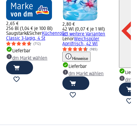
2,65 €
2,80 €
256 Bl (1,04 € je 100 Bl)
42 Wl (0,07 € je 1 Wl)
Saugstark&Sicher
Küchenrolle
+ 3 weitere Varianten
Classic 3-lagig, 4 St
Lenor
Weichspüler
Aprilfrisch, 42 Wl
(712)
(985)
Lieferbar
dm Markt wählen
Hinweise
Lieferbar
Liefe
dm Markt wählen
dm Ma