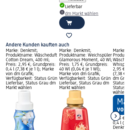
Lieferbar
dm Markt wählen
Andere Kunden kauften auch
Marke: Denkmit;
Marke: Denkmit;
Marke: D
Produktname: Wäscheduft
Produktname: Weichspüler
Produkt
Cotton Dream, 400 ml;
Glamorous Moment, 40 Wl;
Wäschep
Preis: 2,95 €; Grundpreis:
Preis: 1,75 €; Grundpreis:
Whisper,
0,4 l (7,38 € je 1 l); Marke
40 Wl (0,04 € je 1 Wl);
2,95 €; G
von dm Grafik;
Marke von dm Grafik;
(7,38 € j
Verfügbarkeit: Status Grün
Verfügbarkeit: Status Grün
dm Grafi
Lieferbar, Status Grau dm
Lieferbar, Status Grau dm
Status G
Markt wählen
Markt wählen
Status G
wählen
2,95 €
0,4 l (7,3
Denkmit