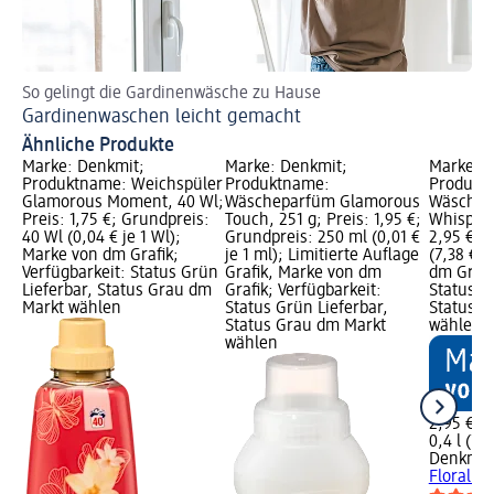
So gelingt die Gardinenwäsche zu Hause
Ti
Gardinenwaschen leicht gemacht
Wä
Ähnliche Produkte
Marke: Denkmit;
Marke: Denkmit;
Marke: D
Produktname: Weichspüler
Produktname:
Produkt
Glamorous Moment, 40 Wl;
Wäscheparfüm Glamorous
Wäschep
Preis: 1,75 €; Grundpreis:
Touch, 251 g; Preis: 1,95 €;
Whisper,
40 Wl (0,04 € je 1 Wl);
Grundpreis: 250 ml (0,01 €
2,95 €; G
Marke von dm Grafik;
je 1 ml); Limitierte Auflage
(7,38 € j
Verfügbarkeit: Status Grün
Grafik, Marke von dm
dm Grafi
Lieferbar, Status Grau dm
Grafik; Verfügbarkeit:
Status G
Markt wählen
Status Grün Lieferbar,
Status G
Status Grau dm Markt
wählen
wählen
2,95 €
0,4 l (7,3
Denkmit
Floral W