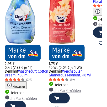
Floral W
Hinw
Liefe
dm Ma
2,95 €
1,75 €
0,4 l (7,38 € je 1 l)
40 Wl (0,04 € je 1 Wl)
Denkmit
Wäscheduft Cotton
Denkmit
Weichspüler
Dream, 400 ml
Glamorous Moment, 40 Wl
(237)
(99)
Lieferbar
Hinweise
dm Markt wählen
Lieferbar
dm Markt wählen