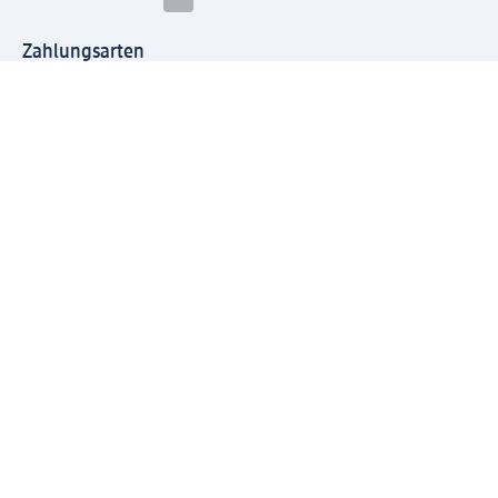
Zahlungsarten
Mit dm verbinden