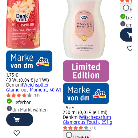
Hinw
Liefe
dm Ma
1,75 €
40 Wl (0,04 € je 1 Wl)
Denkmit
Weichspüler
Glamorous Moment, 40 Wl
(99)
Lieferbar
1,95 €
dm Markt wählen
250 ml (0,01 € je 1 ml)
Denkmit
Wäscheparfüm
Glamorous Touch, 251 g
(23)
Hinweise