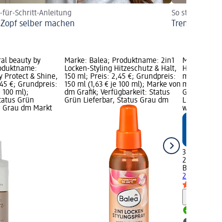
t-für-Schritt-Anleitung
So stylen Sie d
 Zopf selber machen
Trend-Frisur 
ral beauty by
Marke: Balea; Produktname: 2in1
Marke: Bal
roduktname:
Locken-Styling Hitzeschutz & Halt,
Hitzeschutz
y Protect & Shine,
150 ml; Preis: 2,45 €; Grundpreis:
ml; Preis: 3
,45 €; Grundpreis:
150 ml (1,63 € je 100 ml); Marke von
ml (1,73 € 
e 100 ml);
dm Grafik; Verfügbarkeit: Status
Grafik; Verf
Status Grün
Grün Lieferbar, Status Grau dm
Lieferbar, 
us Grau dm Markt
wählen
3,45 €
200 ml (1,73
Balea
Hitzes
200 ml
Hinweis
Lieferbar