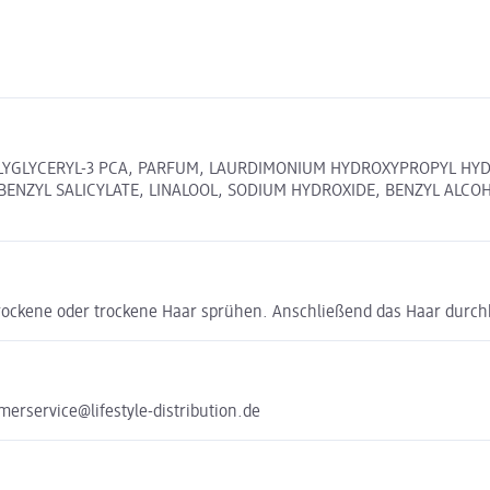
POLYGLYCERYL-3 PCA, PARFUM, LAURDIMONIUM HYDROXYPROPYL H
ENZYL SALICYLATE, LINALOOL, SODIUM HYDROXIDE, BENZYL ALCO
rockene oder trockene Haar sprühen. Anschließend das Haar durch
erservice@lifestyle-distribution.de