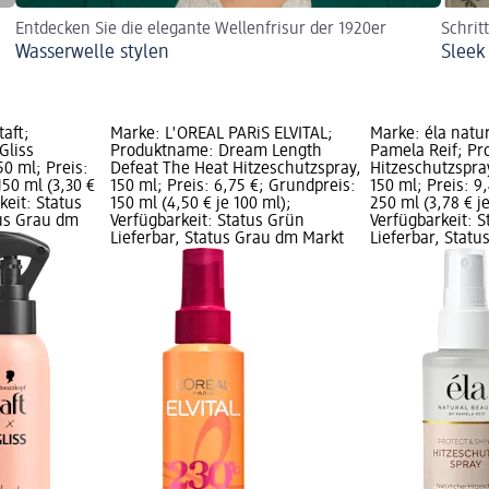
Entdecken Sie die elegante Wellenfrisur der 1920er
Schrit
Wasserwelle stylen
Sleek
aft;
Marke: L'ORÉAL PARiS ELVITAL;
Marke: éla natu
Gliss
Produktname: Dream Length
Pamela Reif; P
50 ml; Preis:
Defeat The Heat Hitzeschutzspray,
Hitzeschutzspra
150 ml (3,30 €
150 ml; Preis: 6,75 €; Grundpreis:
150 ml; Preis: 9
keit: Status
150 ml (4,50 € je 100 ml);
250 ml (3,78 € j
tus Grau dm
Verfügbarkeit: Status Grün
Verfügbarkeit: 
Lieferbar, Status Grau dm Markt
Lieferbar, Stat