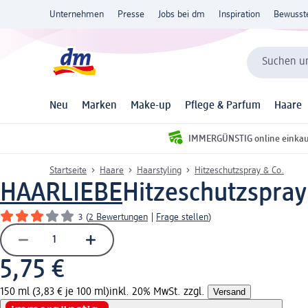
Unternehmen
Presse
Jobs bei dm
Inspiration
Bewusst
Suchen un
Neu
Marken
Make-up
Pflege & Parfum
Haare
IMMERGÜNSTIG online einka
Startseite
Haare
Haarstyling
Hitzeschutzspray & Co.
HAARLIEBE
Hitzeschutzspray 
3
(
2 Bewertungen
|
Frage stellen
)
5,75 €
150 ml (3,83 € je 100 ml)
inkl. 20% MwSt. zzgl.
Versand