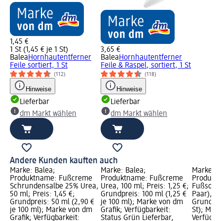
1,45 €
1 St (1,45 € je 1 St)
3,65 €
Balea
Hornhautentferner
Balea
Hornhautentferner
Feile sortiert, 1 St
Feile & Raspel, sortiert, 1 St
(112)
(118)
Hinweise
Hinweise
Lieferbar
Lieferbar
dm Markt wählen
dm Markt wählen
Andere Kunden kauften auch
Marke: Balea;
Marke: Balea;
Marke: B
Produktname: Fußcreme
Produktname: Fußcreme
Produkt
Schrundensalbe 25% Urea,
Urea, 100 ml; Preis: 1,25 €;
Fußsock
50 ml; Preis: 1,45 €;
Grundpreis: 100 ml (1,25 €
Paar), 2 
Grundpreis: 50 ml (2,90 €
je 100 ml); Marke von dm
Grundprei
je 100 ml); Marke von dm
Grafik; Verfügbarkeit:
St); Mar
Grafik; Verfügbarkeit:
Status Grün Lieferbar,
Verfügba