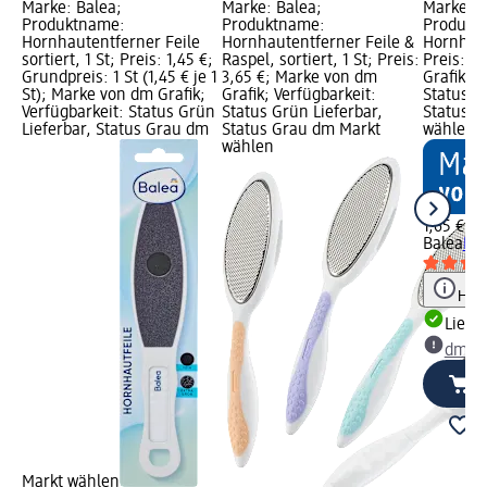
Marke: Balea;
Marke: Balea;
Marke: B
Produktname:
Produktname:
Produkt
Hornhautentferner Feile
Hornhautentferner Feile &
Hornhaut
sortiert, 1 St; Preis: 1,45 €;
Raspel, sortiert, 1 St; Preis:
Preis: 1
Grundpreis: 1 St (1,45 € je 1
3,65 €; Marke von dm
Grafik; V
St); Marke von dm Grafik;
Grafik; Verfügbarkeit:
Status G
Verfügbarkeit: Status Grün
Status Grün Lieferbar,
Status G
Lieferbar, Status Grau dm
Status Grau dm Markt
wählen
wählen
1,65 €
Balea
Hor
Hinw
Liefe
dm Ma
Markt wählen