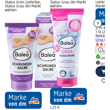
Status Grün Lieferbar,
Status Grau dm Markt
Lieferba
Status Grau dm Markt
wählen
Markt w
wählen
2,95 €
1 St (2,95
Balea
Fu
Urea (1 P
Hinw
Liefe
dm Ma
1,25 €