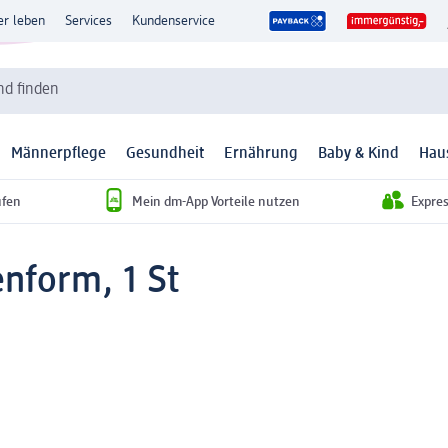
er leben
Services
Kundenservice
d finden
Männerpflege
Gesundheit
Ernährung
Baby & Kind
Hau
ufen
Mein dm-App Vorteile nutzen
Expre
enform, 1 St