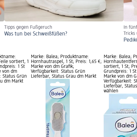
Tipps gegen Fußgeruch
In fün
Was tun bei Schweißfüßen?
Tricks
Pedik
uktname:
Marke: Balea; Produktname:
Marke: Balea; 
ile sortiert, 1
Hornhautraspel, 1 St; Preis: 1,65 €;
Hornhautentfern
undpreis: 1 St
Marke von dm Grafik;
sortiert, 1 St; Pr
ke von dm
Verfügbarkeit: Status Grün
Grundpreis: 1 St 
t: Status Grün
Lieferbar, Status Grau dm Markt
Marke von dm Gr
rau dm Markt
Verfügbarkeit: 
Lieferbar, Stat
wählen