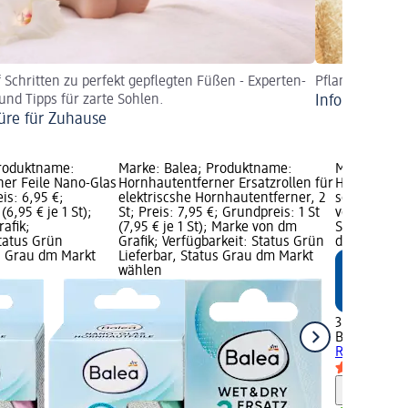
f Schritten zu perfekt gepflegten Füßen - Experten-
Pflanzenschwa
 und Tipps für zarte Sohlen.
Information 
üre für Zuhause
Produktname:
Marke: Balea; Produktname:
Marke: Bal
er Feile Nano-Glas
Hornhautentferner Ersatzrollen für
Hornhautent
eis: 6,95 €;
elektriscshe Hornhautentferner, 2
sortiert, 1 
(6,95 € je 1 St);
St; Preis: 7,95 €; Grundpreis: 1 St
von dm Graf
afik;
(7,95 € je 1 St); Marke von dm
Status Grün
Status Grün
Grafik; Verfügbarkeit: Status Grün
dm Markt w
us Grau dm Markt
Lieferbar, Status Grau dm Markt
wählen
3,65 €
Balea
Hornha
Raspel, sorti
Hinweis