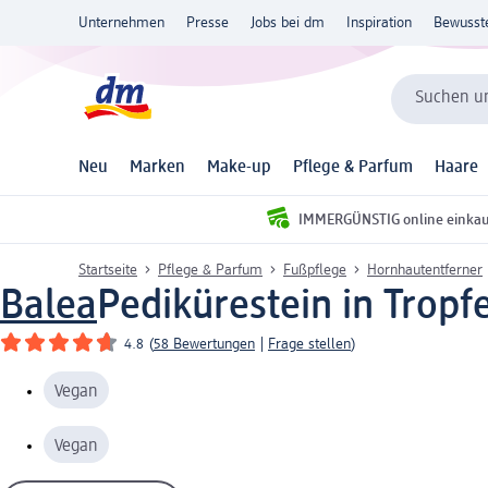
Unternehmen
Presse
Jobs bei dm
Inspiration
Bewusst
Suchen un
Neu
Marken
Make-up
Pflege & Parfum
Haare
IMMERGÜNSTIG online einka
Startseite
Pflege & Parfum
Fußpflege
Hornhautentferner
Balea
Pedikürestein in Tropf
4.8
(
58 Bewertungen
|
Frage stellen
)
Vegan
Vegan