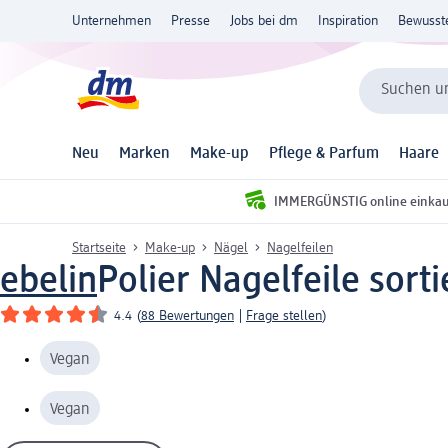
Unternehmen
Presse
Jobs bei dm
Inspiration
Bewusst
Suchen un
Neu
Marken
Make-up
Pflege & Parfum
Haare
IMMERGÜNSTIG online einka
Startseite
Make-up
Nägel
Nagelfeilen
ebelin
Polier Nagelfeile sortie
4.4
(
88 Bewertungen
|
Frage stellen
)
Vegan
Vegan