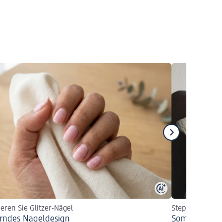
ieren Sie Glitzer-Nägel
Step-by-Step A
erndes Nageldesign
Sommerliche