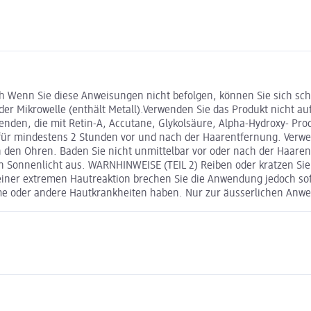
ch Wenn Sie diese Anweisungen nicht befolgen, können Sie sich s
der Mikrowelle (enthält Metall).Verwenden Sie das Produkt nicht a
nden, die mit Retin-A, Accutane, Glykolsäure, Alpha-Hydroxy- Pro
s für mindestens 2 Stunden vor und nach der Haarentfernung. Verw
in den Ohren. Baden Sie nicht unmittelbar vor oder nach der Haar
n Sonnenlicht aus. WARNHINWEISE (TEIL 2) Reiben oder kratzen Sie 
 einer extremen Hautreaktion brechen Sie die Anwendung jedoch sof
 oder andere Hautkrankheiten haben. Nur zur äusserlichen Anwe