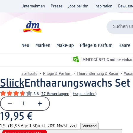
Unternehmen
Presse
Jobs bei dm
Inspiration
Bewusst
Suchen un
Neu
Marken
Make-up
Pflege & Parfum
Haare
IMMERGÜNSTIG online einka
Startseite
Pflege & Parfum
Haarentfernung & Rasur
Waxi
Sliick
Enthaarungswachs Set 
3.8
(
57 Bewertungen
|
Frage stellen
)
19,95 €
1 St (19,95 € je 1 St)
inkl. 20% MwSt. zzgl.
Versand