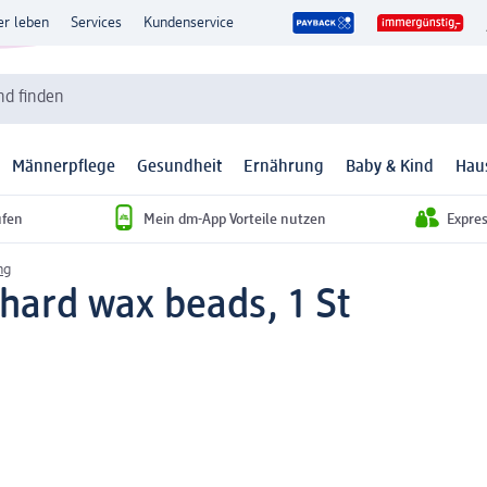
er leben
Services
Kundenservice
d finden
Männerpflege
Gesundheit
Ernährung
Baby & Kind
Hau
ufen
Mein dm-App Vorteile nutzen
Expre
ng
hard wax beads, 1 St