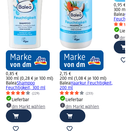
0,95 €
300 ml (0
Balea
Con
Feuchtig
Liefe
dm Ma
0,85 €
2,15 €
300 ml (0,28 € je 100 ml)
200 ml (1,08 € je 100 ml)
Balea
Shampoo
Balea
Haarkur Feuchtigkeit,
Feuchtigkeit, 300 ml
200 ml
(229)
(233)
Lieferbar
Lieferbar
dm Markt wählen
dm Markt wählen