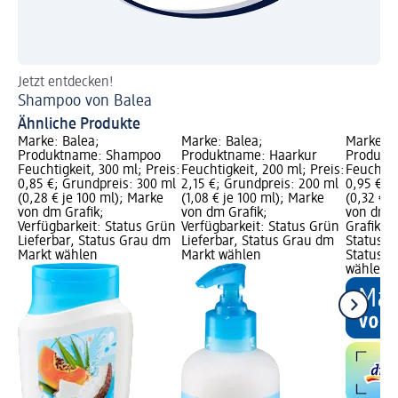
Jetzt entdecken!
Je
Shampoo von Balea
Sh
Ähnliche Produkte
Marke: Balea;
Marke: Balea;
Marke: B
Produktname: Shampoo
Produktname: Haarkur
Produktn
Feuchtigkeit, 300 ml; Preis:
Feuchtigkeit, 200 ml; Preis:
Feuchtigk
0,85 €; Grundpreis: 300 ml
2,15 €; Grundpreis: 200 ml
0,95 €; 
(0,28 € je 100 ml); Marke
(1,08 € je 100 ml); Marke
(0,32 € j
von dm Grafik;
von dm Grafik;
von dm G
Verfügbarkeit: Status Grün
Verfügbarkeit: Status Grün
Grafik; V
Lieferbar, Status Grau dm
Lieferbar, Status Grau dm
Status G
Markt wählen
Markt wählen
Status G
wählen