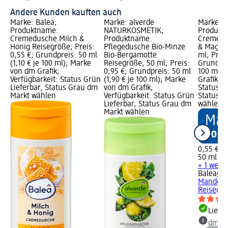
Andere Kunden kauften auch
Marke: Balea;
Marke: alverde
Marke: B
Produktname:
NATURKOSMETIK;
Produkt
Cremedusche Milch &
Produktname:
Cremedu
Honig Reisegröße; Preis:
Pflegedusche Bio-Minze
& Magnol
0,55 €; Grundpreis: 50 ml
Bio-Bergamotte
ml; Preis
(1,10 € je 100 ml); Marke
Reisegröße, 50 ml; Preis:
Grundprei
von dm Grafik;
0,95 €; Grundpreis: 50 ml
100 ml);
Verfügbarkeit: Status Grün
(1,90 € je 100 ml); Marke
Grafik; V
Lieferbar, Status Grau dm
von dm Grafik;
Status G
Markt wählen
Verfügbarkeit: Status Grün
Status G
Lieferbar, Status Grau dm
wählen
Markt wählen
0,55 €
50 ml (1,
+ 1 weit
Balea
Cr
Mandelbl
Reisegrö
Liefe
dm Ma