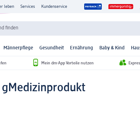
er leben
Services
Kundenservice
d finden
Männerpflege
Gesundheit
Ernährung
Baby & Kind
Hau
ufen
Mein dm-App Vorteile nutzen
Expre
 g
Medizinprodukt