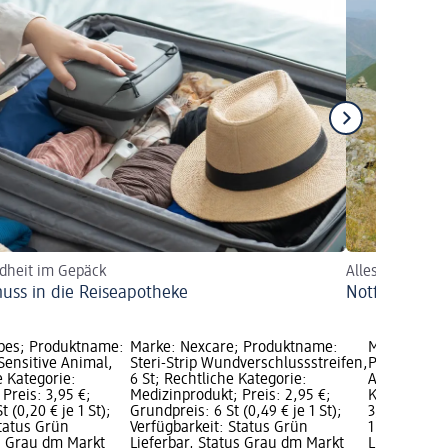
dheit im Gepäck
Alles für die 
uss in die Reiseapotheke
Notfallset fü
ipes; Produktname:
Marke: Nexcare; Produktname:
Marke: Wild
 Sensitive Animal,
Steri-Strip Wundverschlussstreifen,
Pflaster Kid
e Kategorie:
6 St; Rechtliche Kategorie:
Animals, 20
Preis: 3,95 €;
Medizinprodukt; Preis: 2,95 €;
Kategorie: 
 (0,20 € je 1 St);
Grundpreis: 6 St (0,49 € je 1 St);
3,95 €; Grun
Status Grün
Verfügbarkeit: Status Grün
1 St); Verfü
us Grau dm Markt
Lieferbar, Status Grau dm Markt
Lieferbar, 