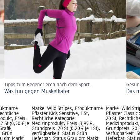
Tipps zum Regenerieren nach dem Sport.
Gesun
Was tun gegen Muskelkater
Das m
duktname:
Marke: Wild Stripes; Produktname:
Marke: Wild Str
Rechtliche
Pflaster Kids Sensitive, 1 St;
Pflaster Classic
odukt; Preis:
Rechtliche Kategorie:
20 St; Rechtlich
2 St (0,50 € je
Medizinprodukt; Preis: 3,95 €;
Medizinprodukt; 
Grafik;
Grundpreis: 20 St (0,20 € je 1 St);
Grundpreis: 20 St
s Grün
Verfügbarkeit: Status Grün
Verfügbarkeit: 
rau dm Markt
Lieferbar, Status Grau dm Markt
Lieferbar, Stat