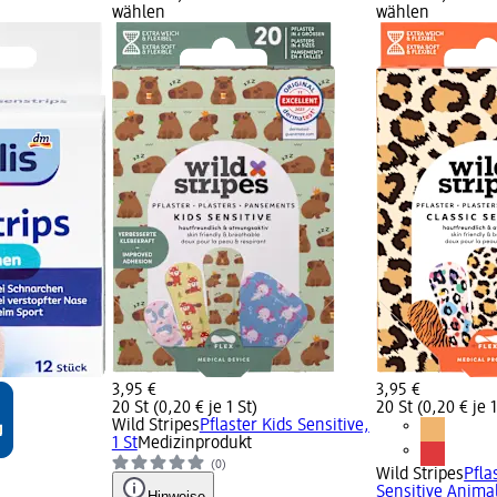
wählen
wählen
3,95 €
3,95 €
20 St (0,20 € je 1 St)
20 St (0,20 € je 1
Wild Stripes
Pflaster Kids Sensitive,
1 St
Medizinprodukt
(0)
Wild Stripes
Pfla
Sensitive Animal
Hinweise