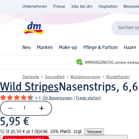
Unternehmen
Presse
Jobs bei dm
Inspiration
Bewusst
Suchen un
Neu
Marken
Make-up
Pflege & Parfum
Haare
IMMERGÜNSTIG online einka
Startseite
Gesundheit
Wundversorgung
Wundpflaster
Wild Stripes
Nasenstrips, 6,6
4.5
(
39 Bewertungen
|
Frage stellen
)
5,95 €
12 St (0,50 € je 1 St)
inkl. 20% MwSt. zzgl.
Versand