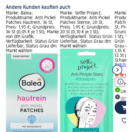
Andere Kunden kauften auch
Marke: Balea;
Marke: Selfie Project;
Marke: 
Produktname: Anti Pickel
Produktname: Anti Pickel
Produktn
Patches Hautrein, 36 St;
Patches Sterne, 20 St;
Patches 
Preis: 1,95 €; Grundpreis:
Preis: 1,95 €; Grundpreis:
St; Preis
36 St (0,05 € je 1 St); Marke
20 St (0,10 € je 1 St);
Grundprei
von dm Grafik;
Verfügbarkeit: Status Grün
1 St); Ve
Verfügbarkeit: Status Grün
Lieferbar, Status Grau dm
Grün Lie
Lieferbar, Status Grau dm
Markt wählen
Grau dm
Markt wählen
1,35 €
12 St (0,1
Schaebe
Patches 
St
Hinw
Liefe
dm Ma