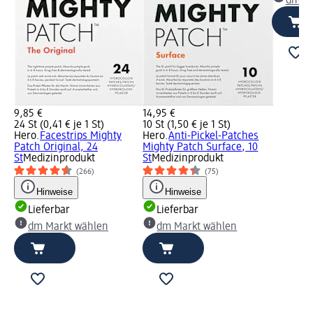
dm Ma
9,85 €
14,95 €
24 St (0,41 € je 1 St)
10 St (1,50 € je 1 St)
Hero.
Facestrips Mighty
Hero.
Anti-Pickel-Patches
Patch Original, 24
Mighty Patch Surface, 10
St
Medizinprodukt
St
Medizinprodukt
(266)
(75)
Hinweise
Hinweise
Lieferbar
Lieferbar
dm Markt wählen
dm Markt wählen