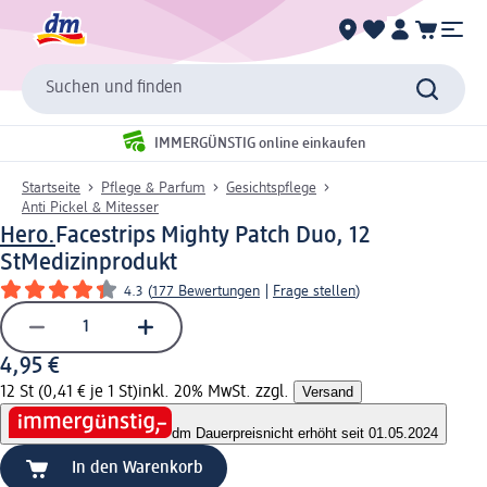
Suchen und finden
IMMERGÜNSTIG online einkaufen
Startseite
Pflege & Parfum
Gesichtspflege
Anti Pickel & Mitesser
Hero.
Facestrips Mighty Patch Duo, 12
St
Medizinprodukt
4.3
(
177 Bewertungen
|
Frage stellen
)
4,95 €
12 St (0,41 € je 1 St)
inkl. 20% MwSt. zzgl.
Versand
dm Dauerpreis
nicht erhöht seit 01.05.2024
In den Warenkorb