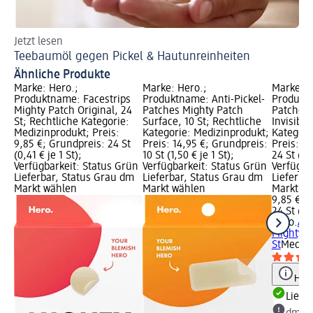
Jetzt lesen
Ti
Teebaumöl gegen Pickel & Hautunreinheiten
Ak
Ähnliche Produkte
Marke: Hero.;
Marke: Hero.;
Marke: H
Produktname: Facestrips
Produktname: Anti-Pickel-
Produktn
Mighty Patch Original, 24
Patches Mighty Patch
Patches 
St; Rechtliche Kategorie:
Surface, 10 St; Rechtliche
Invisible
Medizinprodukt; Preis:
Kategorie: Medizinprodukt;
Kategori
9,85 €; Grundpreis: 24 St
Preis: 14,95 €; Grundpreis:
Preis: 9
(0,41 € je 1 St);
10 St (1,50 € je 1 St);
24 St (0,4
Verfügbarkeit: Status Grün
Verfügbarkeit: Status Grün
Verfügba
Lieferbar, Status Grau dm
Lieferbar, Status Grau dm
Lieferba
Markt wählen
Markt wählen
Markt w
9,85 €
24 St (0,4
Hero.
Ant
Mighty Pa
St
Medizi
Hinw
Liefe