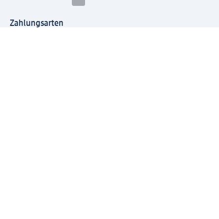
Zahlungsarten
Mit dm verbinden