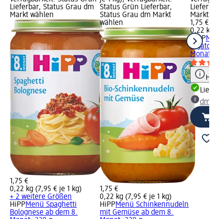
Lieferbar, Status Grau dm
Status Grün Lieferbar,
Lieferba
Markt wählen
Status Grau dm Markt
Markt w
wählen
1,75 €
0,22 kg (
HiPP
Men
Rigatoni
Monat, 2
Hinw
Liefe
dm Ma
1,75 €
0,22 kg (7,95 € je 1 kg)
1,75 €
+ 2 weitere Größen
0,22 kg (7,95 € je 1 kg)
HiPP
Menü Spaghetti
HiPP
Menü Schinkennudeln
Bolognese ab dem 8.
mit Gemüse ab dem 8.