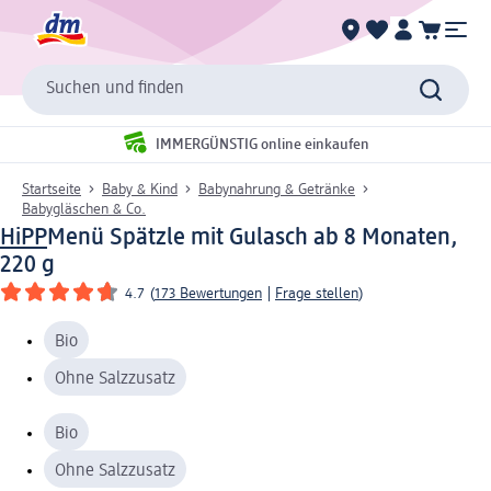
Suchen und finden
IMMERGÜNSTIG online einkaufen
Startseite
Baby & Kind
Babynahrung & Getränke
Babygläschen & Co.
HiPP
Menü Spätzle mit Gulasch ab 8 Monaten,
220 g
4.7
(
173 Bewertungen
|
Frage stellen
)
Bio
Ohne Salzzusatz
Bio
Ohne Salzzusatz