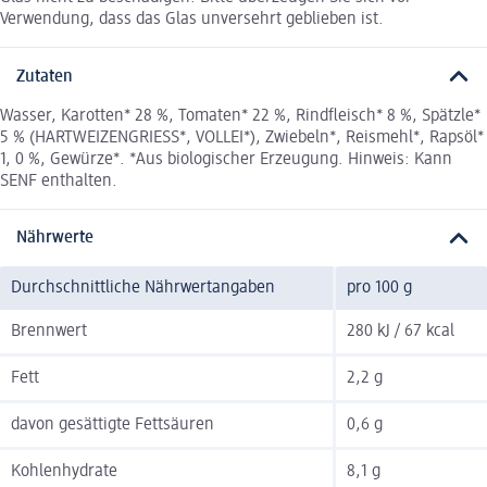
Verwendung, dass das Glas unversehrt geblieben ist.
Zutaten
Wasser, Karotten* 28 %, Tomaten* 22 %, Rindfleisch* 8 %, Spätzle*
5 % (HARTWEIZENGRIESS*, VOLLEI*), Zwiebeln*, Reismehl*, Rapsöl*
1, 0 %, Gewürze*. *Aus biologischer Erzeugung. Hinweis: Kann
SENF enthalten.
Nährwerte
Durchschnittliche Nährwertangaben
pro 100 g
Brennwert
280 kJ / 67 kcal
Fett
2,2 g
davon gesättigte Fettsäuren
0,6 g
Kohlenhydrate
8,1 g