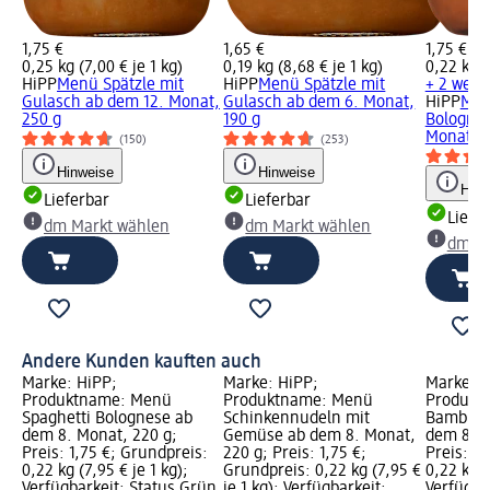
1,75 €
1,65 €
1,75 €
0,25 kg (7,00 € je 1 kg)
0,19 kg (8,68 € je 1 kg)
0,22 kg (
HiPP
Menü Spätzle mit
HiPP
Menü Spätzle mit
+ 2 weit
Gulasch ab dem 12. Monat,
Gulasch ab dem 6. Monat,
HiPP
Men
250 g
190 g
Bolognes
Monat, 2
(150)
(253)
Hinweise
Hinweise
Hinw
Lieferbar
Lieferbar
Liefe
dm Markt wählen
dm Markt wählen
dm Ma
Andere Kunden kauften auch
Marke: HiPP;
Marke: HiPP;
Marke: H
Produktname: Menü
Produktname: Menü
Produkt
Spaghetti Bolognese ab
Schinkennudeln mit
Bambini 
dem 8. Monat, 220 g;
Gemüse ab dem 8. Monat,
dem 8. M
Preis: 1,75 €; Grundpreis:
220 g; Preis: 1,75 €;
Preis: 1,
0,22 kg (7,95 € je 1 kg);
Grundpreis: 0,22 kg (7,95 €
0,22 kg (
Verfügbarkeit: Status Grün
je 1 kg); Verfügbarkeit:
Verfügba