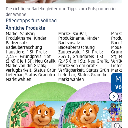
Die richtigen Badebegleiter und Tipps zum Entspannen in
Fü
der Wanne.
Ba
Pflegetipps fürs Vollbad
Ähnliche Produkte
Marke: SauBär;
Marke: SauBär;
Marke: S
Produktname: Kinder
Produktname: Kinder
Produkt
Badezusatz
Badezusatz
Badeübe
Badeüberraschung
Badeüberraschung
Mouse, 1 
Haustiere, 1 St; Preis:
Zauberwald, 1 St; Preis:
Grundprei
2,45 €; Grundpreis: 1 St
2,45 €; Grundpreis: 1 St
St); Mar
(2,45 € je 1 St); Neu Grafik,
(2,45 € je 1 St); Neu Grafik,
Verfügba
Marke von dm Grafik;
Marke von dm Grafik;
Lieferba
Verfügbarkeit: Status Grün
Verfügbarkeit: Status Grün
Markt w
Lieferbar, Status Grau dm
Lieferbar, Status Grau dm
Markt wählen
Markt wählen
2,45 €
1 St (2,45
SauBär
B
Badeübe
Mouse, 1
Hinw