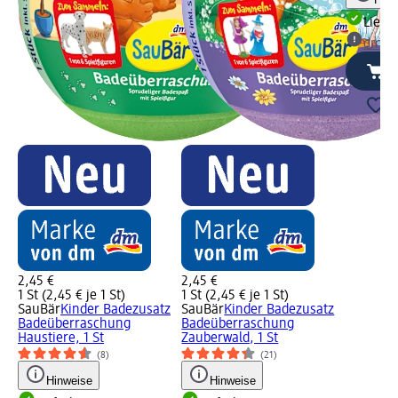
Liefe
dm Ma
2,45 €
2,45 €
1 St (2,45 € je 1 St)
1 St (2,45 € je 1 St)
SauBär
Kinder Badezusatz
SauBär
Kinder Badezusatz
Badeüberraschung
Badeüberraschung
Haustiere, 1 St
Zauberwald, 1 St
(8)
(21)
Hinweise
Hinweise