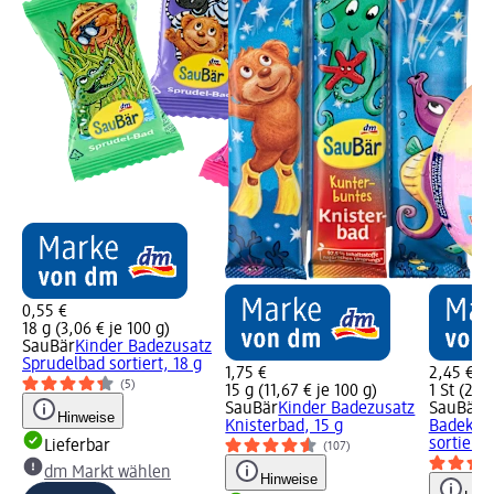
0,55 €
18 g (3,06 € je 100 g)
SauBär
Kinder Badezusatz
Sprudelbad sortiert, 18 g
1,75 €
2,45 €
(5)
15 g (11,67 € je 100 g)
1 St (2,45
SauBär
Kinder Badezusatz
SauBär
K
Hinweise
Knisterbad, 15 g
Badekug
sortiert, 
Lieferbar
(107)
dm Markt wählen
Hinweise