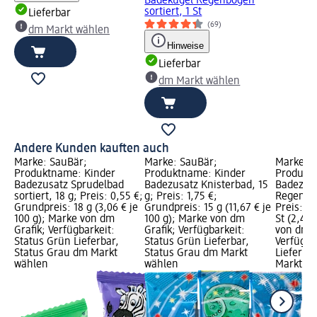
Badekugel Regenbogen
sortiert, 1 St
Lieferbar
(69)
dm Markt wählen
Hinweise
Lieferbar
dm Markt wählen
Andere Kunden kauften auch
Marke: SauBär;
Marke: SauBär;
Marke: S
Produktname: Kinder
Produktname: Kinder
Produkt
Badezusatz Sprudelbad
Badezusatz Knisterbad, 15
Badezus
sortiert, 18 g; Preis: 0,55 €;
g; Preis: 1,75 €;
Regenbog
Grundpreis: 18 g (3,06 € je
Grundpreis: 15 g (11,67 € je
Preis: 2,
100 g); Marke von dm
100 g); Marke von dm
St (2,45 
Grafik; Verfügbarkeit:
Grafik; Verfügbarkeit:
von dm G
Status Grün Lieferbar,
Status Grün Lieferbar,
Verfügba
Status Grau dm Markt
Status Grau dm Markt
Lieferba
wählen
wählen
Markt w