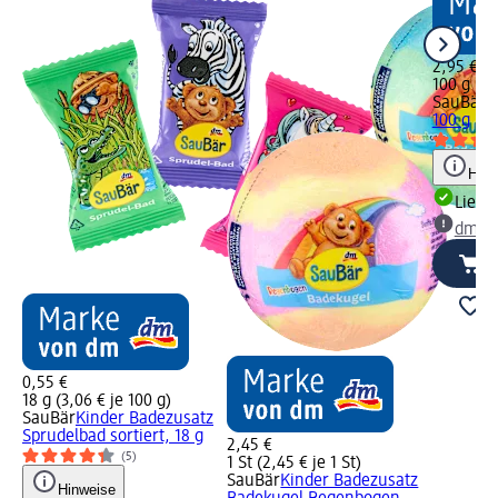
2,95 €
100 g (2,
SauBär
B
100 g
Hinw
Liefe
dm Ma
0,55 €
18 g (3,06 € je 100 g)
SauBär
Kinder Badezusatz
Sprudelbad sortiert, 18 g
2,45 €
(5)
1 St (2,45 € je 1 St)
SauBär
Kinder Badezusatz
Hinweise