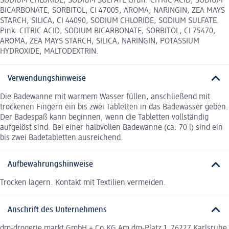
SODIUM CHLORIDE, SODIUM SULFATE Grün: CITRIC ACID, SODIUM
BICARBONATE, SORBITOL, CI 47005, AROMA, NARINGIN, ZEA MAYS
STARCH, SILICA, CI 44090, SODIUM CHLORIDE, SODIUM SULFATE.
Pink: CITRIC ACID, SODIUM BICARBONATE, SORBITOL, CI 75470,
AROMA, ZEA MAYS STARCH, SILICA, NARINGIN, POTASSIUM
HYDROXIDE, MALTODEXTRIN.
Verwendungshinweise
Die Badewanne mit warmem Wasser füllen, anschließend mit
trockenen Fingern ein bis zwei Tabletten in das Badewasser geben.
Der Badespaß kann beginnen, wenn die Tabletten vollständig
aufgelöst sind. Bei einer halbvollen Badewanne (ca. 70 l) sind ein
bis zwei Badetabletten ausreichend.
Aufbewahrungshinweise
Trocken lagern. Kontakt mit Textilien vermeiden.
Anschrift des Unternehmens
dm-drogerie markt GmbH + Co.KG Am dm-Platz 1, 76227 Karlsruhe