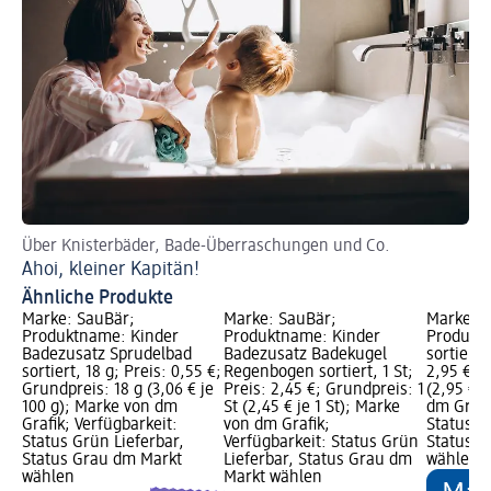
Über Knisterbäder, Bade-Überraschungen und Co.
Ahoi, kleiner Kapitän!
Ähnliche Produkte
Marke: SauBär;
Marke: SauBär;
Marke: S
Produktname: Kinder
Produktname: Kinder
Produkt
Badezusatz Sprudelbad
Badezusatz Badekugel
sortiert,
sortiert, 18 g; Preis: 0,55 €;
Regenbogen sortiert, 1 St;
2,95 €; 
Grundpreis: 18 g (3,06 € je
Preis: 2,45 €; Grundpreis: 1
(2,95 € j
100 g); Marke von dm
St (2,45 € je 1 St); Marke
dm Grafi
Grafik; Verfügbarkeit:
von dm Grafik;
Status G
Status Grün Lieferbar,
Verfügbarkeit: Status Grün
Status G
Status Grau dm Markt
Lieferbar, Status Grau dm
wählen
wählen
Markt wählen