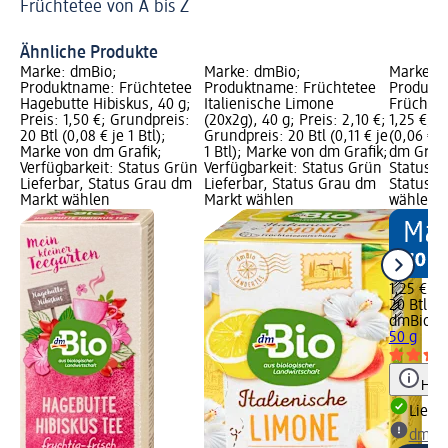
Früchtetee von A bis Z
Er
Ähnliche Produkte
Marke: dmBio;
Marke: dmBio;
Marke: 
Produktname: Früchtetee
Produktname: Früchtetee
Produkt
Hagebutte Hibiskus, 40 g;
Italienische Limone
Früchte T
Preis: 1,50 €; Grundpreis:
(20x2g), 40 g; Preis: 2,10 €;
1,25 €; G
20 Btl (0,08 € je 1 Btl);
Grundpreis: 20 Btl (0,11 € je
(0,06 € j
Marke von dm Grafik;
1 Btl); Marke von dm Grafik;
dm Grafi
Verfügbarkeit: Status Grün
Verfügbarkeit: Status Grün
Status G
Lieferbar, Status Grau dm
Lieferbar, Status Grau dm
Status G
Markt wählen
Markt wählen
wählen
1,25 €
20 Btl (0,
dmBio
Mi
50 g
Hinw
Liefe
dm Ma