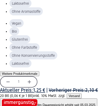
Laktosefrei
Ohne Aromastoffe
Vegan
Bio
Glutenfrei
Ohne Farbstoffe
Ohne Konservierungsstoffe
Laktosefrei
Weitere Produktmerkmale
Aktueller Preis:
1,25 €
|
Vorheriger Preis:
2,10 €
20 Btl (0,06 € je 1 Btl)
inkl. 10% MwSt. zzgl.
Versand
dm Dauerpreis
nicht erhöht seit 05.03.2025