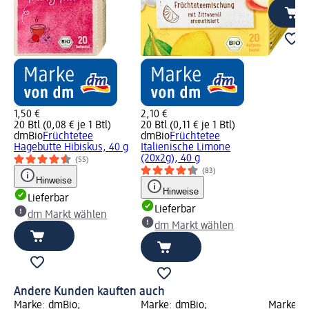
1,50 €
2,10 €
20 Btl (0,08 € je 1 Btl)
20 Btl (0,11 € je 1 Btl)
dmBio
Früchtetee
dmBio
Früchtetee
Hagebutte Hibiskus, 40 g
Italienische Limone
(20x2g), 40 g
(55)
(83)
Hinweise
Hinweise
Lieferbar
Lieferbar
dm Markt wählen
dm Markt wählen
Andere Kunden kauften auch
Marke: dmBio;
Marke: dmBio;
Marke: 