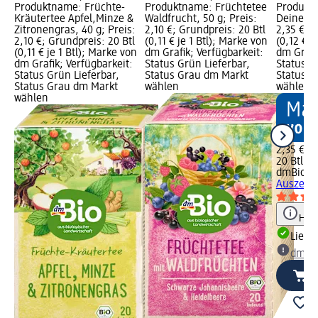
Produktname: Früchte-
Produktname: Früchtetee
Produkt
Kräutertee Apfel,Minze &
Waldfrucht, 50 g; Preis:
Deine Aus
Zitronengras, 40 g; Preis:
2,10 €; Grundpreis: 20 Btl
2,35 €; G
2,10 €; Grundpreis: 20 Btl
(0,11 € je 1 Btl); Marke von
(0,12 € j
(0,11 € je 1 Btl); Marke von
dm Grafik; Verfügbarkeit:
dm Grafi
dm Grafik; Verfügbarkeit:
Status Grün Lieferbar,
Status G
Status Grün Lieferbar,
Status Grau dm Markt
Status G
Status Grau dm Markt
wählen
wählen
wählen
2,35 €
20 Btl (0,
dmBio
Fr
Auszeit, 
Hinw
Liefe
dm Ma