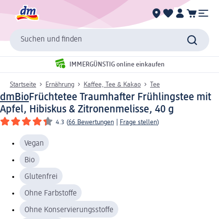
Suchen und finden
IMMERGÜNSTIG online einkaufen
Startseite
Ernährung
Kaffee, Tee & Kakao
Tee
dmBio
Früchtetee Traumhafter Frühlingstee mit
Apfel, Hibiskus & Zitronenmelisse, 40 g
4.3
(
66 Bewertungen
|
Frage stellen
)
Vegan
Bio
Glutenfrei
Ohne Farbstoffe
Ohne Konservierungsstoffe