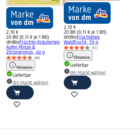
2,10 €
2,10 €
20 Btl (0,11 € je 1 Btl)
20 Btl (0,11 € je 1 Btl)
dmBio
Früchtetee
dmBio
Früchte-Kräutertee
Waldfrucht, 50 g
Apfel,Minze &
(92)
Zitronengras, 40 g
Hinweise
(88)
Lieferbar
Hinweise
dm Markt wählen
Lieferbar
dm Markt wählen