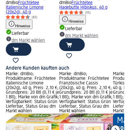
dmBio
Früchtetee
dmBio
Früchtetee
Italienische Limone
Hagebutte Hibiskus, 40 g
(20x2g), 40 g
(55)
(83)
Hinweise
Hinweise
Lieferbar
Lieferbar
dm Markt wählen
dm Markt wählen
Andere Kunden kauften auch
Marke: dmBio;
Marke: dmBio;
Marke: 
Produktname: Früchtetee
Produktname: Früchtetee
Produkt
Italienische Limone
Französische Cassis
Türkisch
(20x2g), 40 g; Preis: 2,10 €;
(20x2g), 40 g; Preis: 2,10 €;
40 g; Pre
Grundpreis: 20 Btl (0,11 € je
Grundpreis: 20 Btl (0,11 € je
Grundprei
1 Btl); Marke von dm Grafik;
1 Btl); Marke von dm Grafik;
1 Btl); M
Verfügbarkeit: Status Grün
Verfügbarkeit: Status Grün
Verfügba
Lieferbar, Status Grau dm
Lieferbar, Status Grau dm
Lieferba
Markt wählen
Markt wählen
Markt w