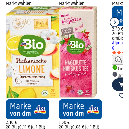
Markt wählen
Markt wählen
Markt w
2,10 €
20 Btl (0,
dmBio
Fr
Alpenkrä
g
Hinw
Liefe
dm Ma
2,10 €
1,50 €
20 Btl (0,11 € je 1 Btl)
20 Btl (0,08 € je 1 Btl)