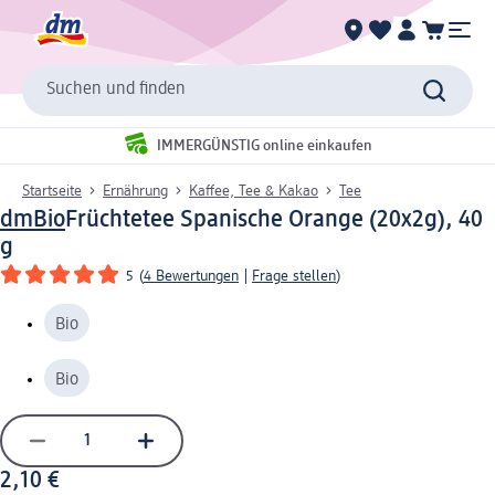
Suchen und finden
IMMERGÜNSTIG online einkaufen
Startseite
Ernährung
Kaffee, Tee & Kakao
Tee
dmBio
Früchtetee Spanische Orange (20x2g), 40
g
5
(
4 Bewertungen
|
Frage stellen
)
Bio
Bio
2,10 €