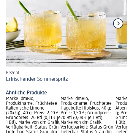
Rezept
Ei
Erfrischender Sommerspritz
am 
Ei
Ähnliche Produkte
Marke: dmBio;
Marke: dmBio;
Marke: 
Produktname: Früchtetee
Produktname: Früchtetee
Produkt
Italienische Limone
Hagebutte Hibiskus, 40 g;
Alpenkrä
(20x2g), 40 g; Preis: 2,10 €;
Preis: 1,50 €; Grundpreis:
g; Preis:
Grundpreis: 20 Btl (0,11 € je
20 Btl (0,08 € je 1 Btl);
Grundprei
1 Btl); Marke von dm Grafik;
Marke von dm Grafik;
1 Btl); M
Verfügbarkeit: Status Grün
Verfügbarkeit: Status Grün
Verfügba
Lieferbar, Status Grau dm
Lieferbar, Status Grau dm
Lieferba