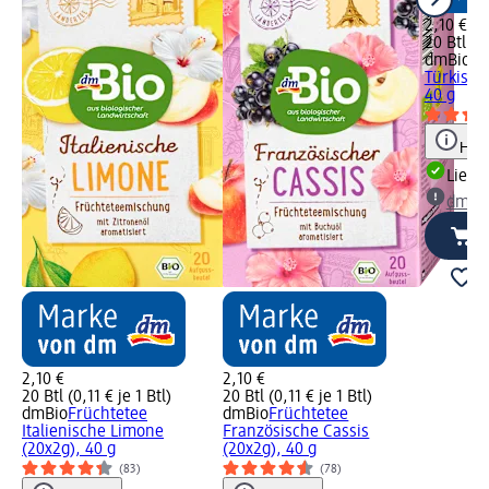
2,10 €
20 Btl (0,
dmBio
Fr
Türkisch
40 g
Hinw
Liefe
dm Ma
2,10 €
2,10 €
20 Btl (0,11 € je 1 Btl)
20 Btl (0,11 € je 1 Btl)
dmBio
Früchtetee
dmBio
Früchtetee
Italienische Limone
Französische Cassis
(20x2g), 40 g
(20x2g), 40 g
(83)
(78)