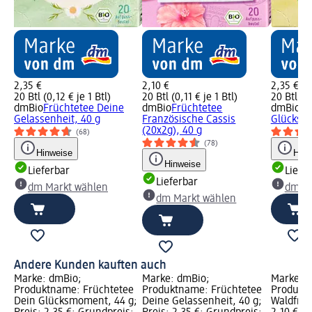
2,35 €
2,10 €
2,35 €
20 Btl (0,12 € je 1 Btl)
20 Btl (0,11 € je 1 Btl)
20 Btl (0,
dmBio
Früchtetee Deine
dmBio
Früchtetee
dmBio
Fr
Gelassenheit, 40 g
Französische Cassis
Glücksm
(20x2g), 40 g
(68)
(78)
Hinweise
Hinw
Hinweise
Lieferbar
Liefe
Lieferbar
dm Markt wählen
dm Ma
dm Markt wählen
Andere Kunden kauften auch
Marke: dmBio;
Marke: dmBio;
Marke: 
Produktname: Früchtetee
Produktname: Früchtetee
Produkt
Dein Glücksmoment, 44 g;
Deine Gelassenheit, 40 g;
Waldfruch