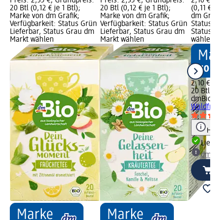
Preis: 2,35 €; Grundpreis:
Preis: 2,35 €; Grundpreis:
2,10 €; G
20 Btl (0,12 € je 1 Btl);
20 Btl (0,12 € je 1 Btl);
(0,11 € j
Marke von dm Grafik;
Marke von dm Grafik;
dm Grafi
Verfügbarkeit: Status Grün
Verfügbarkeit: Status Grün
Status G
Lieferbar, Status Grau dm
Lieferbar, Status Grau dm
Status G
Markt wählen
Markt wählen
wählen
2,10 €
20 Btl (0,
dmBio
Fr
Waldfruc
Hinw
Liefe
dm Ma