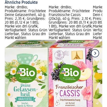
Ähnliche Produkte
Marke: dmBio;
Marke: dmBio;
Marke: 
Produktname: Früchtetee
Produktname: Früchtetee
Produkt
Deine Gelassenheit, 40 g;
Französische Cassis
Dein Glü
Preis: 2,35 €; Grundpreis:
(20x2g), 40 g; Preis: 2,10 €;
Preis: 2
20 Btl (0,12 € je 1 Btl);
Grundpreis: 20 Btl (0,11 € je
20 Btl (0,
Marke von dm Grafik;
1 Btl); Marke von dm Grafik;
Marke vo
Verfügbarkeit: Status Grün
Verfügbarkeit: Status Grün
Verfügba
Lieferbar, Status Grau dm
Lieferbar, Status Grau dm
Lieferba
Markt wählen
Markt wählen
Markt w