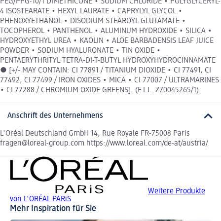
PEG/PPG-10/1 DIMETHICONE • SODIUM CHLORIDE • POLYGLYCERYL-
4 ISOSTEARATE • HEXYL LAURATE • CAPRYLYL GLYCOL •
PHENOXYETHANOL • DISODIUM STEAROYL GLUTAMATE •
TOCOPHEROL • PANTHENOL • ALUMINUM HYDROXIDE • SILICA •
HYDROXYETHYL UREA • KAOLIN • ALOE BARBADENSIS LEAF JUICE
POWDER • SODIUM HYALURONATE • TIN OXIDE •
PENTAERYTHRITYL TETRA-DI-T-BUTYL HYDROXYHYDROCINNAMATE
● [+/- MAY CONTAIN: CI 77891 / TITANIUM DIOXIDE • CI 77491, CI
77492, CI 77499 / IRON OXIDES • MICA • CI 77007 / ULTRAMARINES
• CI 77288 / CHROMIUM OXIDE GREENS]. (F.I.L. Z70045265/1).
Anschrift des Unternehmens
L'Oréal Deutschland GmbH 14, Rue Royale FR-75008 Paris
fragen@loreal-group.com https://www.loreal.com/de-at/austria/
Weitere Produkte
von L'ORÉAL PARiS
Mehr Inspiration für Sie