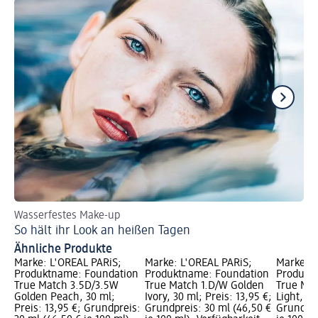
Wasserfestes Make-up
We
So hält ihr Look an heißen Tagen
Na
Ähnliche Produkte
Marke: L'ORÉAL PARiS;
Marke: L'ORÉAL PARiS;
Marke: L
Produktname: Foundation
Produktname: Foundation
Produkt
True Match 3.5D/3.5W
True Match 1.D/W Golden
True Ma
Golden Peach, 30 ml;
Ivory, 30 ml; Preis: 13,95 €;
Light, 30
Preis: 13,95 €; Grundpreis:
Grundpreis: 30 ml (46,50 €
Grundpre