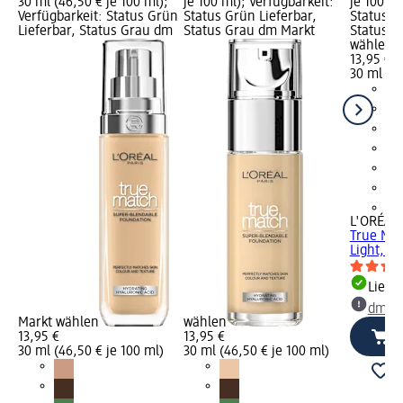
30 ml (46,50 € je 100 ml);
je 100 ml); Verfügbarkeit:
je 100 ml
Verfügbarkeit: Status Grün
Status Grün Lieferbar,
Status G
Lieferbar, Status Grau dm
Status Grau dm Markt
Status G
wählen
13,95 €
30 ml (46
+4
L'ORÉAL 
True Ma
Light, 30
Liefe
dm Ma
Markt wählen
wählen
13,95 €
13,95 €
30 ml (46,50 € je 100 ml)
30 ml (46,50 € je 100 ml)