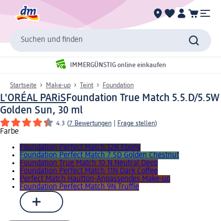
Suchen und finden
IMMERGÜNSTIG online einkaufen
Startseite
Make-up
Teint
Foundation
L'ORÉAL PARiS
Foundation True Match 5.5.D/5.5W
Golden Sun, 30 ml
4.3
(
7 Bewertungen
|
Frage stellen
)
Farbe
Foundation Perfect Match 12N Ebony
Foundation Perfect Match 7.5D Golden Chestnut
Foundation True Match 10.N Neutral Deep
Foundation Perfect Match 11N Dark Coffee
Perfect Match Hautton-Anpassendes Make-up
Foundation Perfect Match 9N Truffle