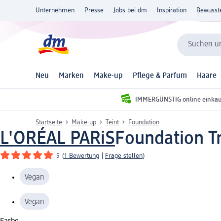
Unternehmen
Presse
Jobs bei dm
Inspiration
Bewusst
Suchen un
Neu
Marken
Make-up
Pflege & Parfum
Haare
IMMERGÜNSTIG online einka
Startseite
Make-up
Teint
Foundation
L'ORÉAL PARiS
Foundation T
5
(
1 Bewertung
|
Frage stellen
)
Vegan
Vegan