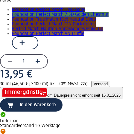
Farbe
Foundation Perfect Match 12N Ebony
Foundation Perfect Match 7.5D Golden Chestnut
Foundation True Match 10.N Neutral Deep
Foundation Perfect Match 11N Dark Coffee
Perfect Match Hautton-Anpassendes Make-up
Foundation Perfect Match 9N Truffle
13,95 €
30 ml (46,50 € je 100 ml)
inkl. 20% MwSt. zzgl.
Versand
dm Dauerpreis
nicht erhöht seit 15.01.2025
In den Warenkorb
Lieferbar
Standardversand 1-3 Werktage