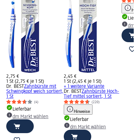
Hinw
Liefe
dm Ma
2,75 €
2,45 €
1 St (2,75 € je 1 St)
1 St (2,45 € je 1 St)
Dr. BEST
Zahnbürste mit
+ 1 weitere Variante
Schwingkopf weich sortiert,
Dr. BEST
Zahnbürste Hoch-
1 St
Tief mittel sortiert, 1 St
(4)
(220)
Lieferbar
Hinweise
dm Markt wählen
Lieferbar
dm Markt wählen