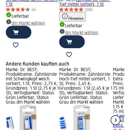
1 St
Tief mittel sortiert, 1 St
(4)
(220)
Lieferbar
Hinweise
dm Markt wählen
Lieferbar
dm Markt wählen
Andere Kunden kauften auch
Marke: Dr. BEST;
Marke: Dr. BEST;
Marke: b
Produktname: Zahnbürste
Produktname: Zahnbürste
Produkt
mit Schwingkopf weich
Hoch-Tief mittel sortiert, 1
Extra Fr
sortiert, 1 St; Preis: 2,75 €;
St; Preis: 2,45 €;
Preis: 1,
Grundpreis: 1 St (2,75 € je 1
Grundpreis: 1 St (2,45 € je 1
75 ml (1,
St); Verfügbarkeit: Status
St); Verfügbarkeit: Status
Verfügba
Grün Lieferbar, Status
Grün Lieferbar, Status
Lieferba
Grau dm Markt wählen
Grau dm Markt wählen
Markt w
1,15 €
75 ml (1,
+ 1 weit
blend-a
Extra Fr