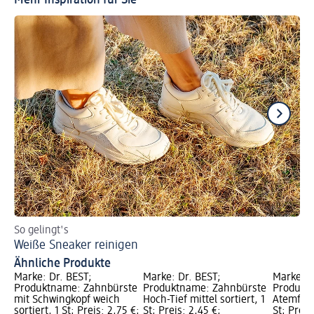
Mehr Inspiration für Sie
So gelingt's
Ge
Weiße Sneaker reinigen
Ti
Ähnliche Produkte
Marke: Dr. BEST;
Marke: Dr. BEST;
Marke: D
Produktname: Zahnbürste
Produktname: Zahnbürste
Produkt
mit Schwingkopf weich
Hoch-Tief mittel sortiert, 1
Atemfrisc
sortiert, 1 St; Preis: 2,75 €;
St; Preis: 2,45 €;
St; Preis