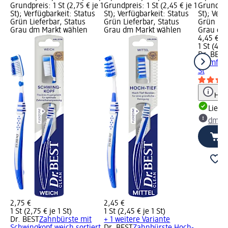
Grundpreis: 1 St (2,75 € je 1
Grundpreis: 1 St (2,45 € je 1
Grundprei
St); Verfügbarkeit: Status
St); Verfügbarkeit: Status
St); Verf
Grün Lieferbar, Status
Grün Lieferbar, Status
Grün Lie
Grau dm Markt wählen
Grau dm Markt wählen
Grau dm
4,45 €
1 St (4,45
Dr. BEST
Atemfrisc
St
Hinw
Liefe
dm Ma
2,75 €
2,45 €
1 St (2,75 € je 1 St)
1 St (2,45 € je 1 St)
Dr. BEST
Zahnbürste mit
+ 1 weitere Variante
Schwingkopf weich sortiert,
Dr. BEST
Zahnbürste Hoch-