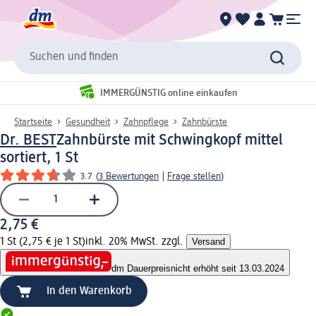
Suchen und finden
IMMERGÜNSTIG online einkaufen
Startseite
Gesundheit
Zahnpflege
Zahnbürste
Dr. BEST
Zahnbürste mit Schwingkopf mittel
sortiert, 1 St
3.7
(
3 Bewertungen
|
Frage stellen
)
2,75 €
1 St (2,75 € je 1 St)
inkl. 20% MwSt. zzgl.
Versand
dm Dauerpreis
nicht erhöht seit 13.03.2024
In den Warenkorb