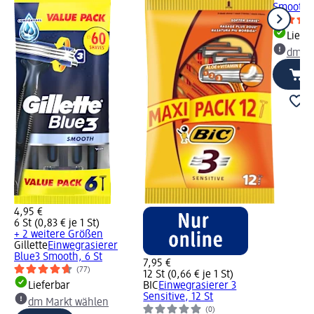
Smooth, 
Liefe
dm Ma
4,95 €
6 St (0,83 € je 1 St)
+ 2 weitere Größen
Gillette
Einwegrasierer
Blue3 Smooth, 6 St
7,95 €
(77)
12 St (0,66 € je 1 St)
Lieferbar
BIC
Einwegrasierer 3
Sensitive, 12 St
dm Markt wählen
(0)