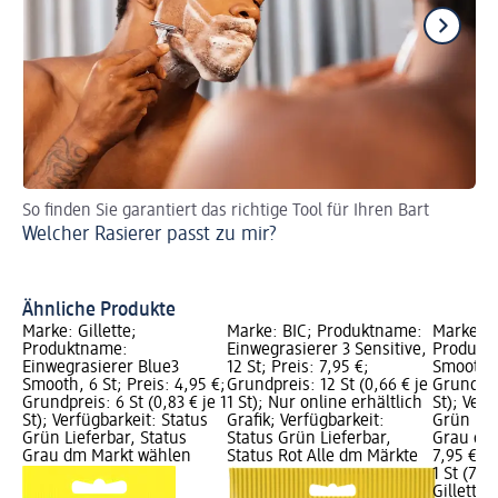
So finden Sie garantiert das richtige Tool für Ihren Bart
Vo
Welcher Rasierer passt zu mir?
Ba
Vo
Ähnliche Produkte
Marke: Gillette;
Marke: BIC; Produktname:
Marke: G
Produktname:
Einwegrasierer 3 Sensitive,
Produktn
Einwegrasierer Blue3
12 St; Preis: 7,95 €;
Smooth, 1
Smooth, 6 St; Preis: 4,95 €;
Grundpreis: 12 St (0,66 € je
Grundprei
Grundpreis: 6 St (0,83 € je 1
1 St); Nur online erhältlich
St); Verf
St); Verfügbarkeit: Status
Grafik; Verfügbarkeit:
Grün Lie
Grün Lieferbar, Status
Status Grün Lieferbar,
Grau dm
Grau dm Markt wählen
Status Rot Alle dm Märkte
7,95 €
1 St (7,95
Gillette 