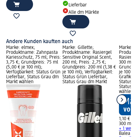
Lieferbar
Alle dm Märkte
Andere Kunden kauften auch
Marke: elmex;
Marke: Gillette;
Marke: 
Produktname: Zahnpasta
Produktname: Rasiergel
Produkt
Kariesschutz, 75 ml; Preis:
Sensitive Original Scent,
Rasiersc
3,75 €; Grundpreis: 75 ml
200 ml; Preis: 2,75 €;
300 ml; P
(5,00 € je 100 ml);
Grundpreis: 200 ml (1,38 €
Grundpre
Verfügbarkeit: Status Grün
je 100 ml); Verfügbarkeit:
je 100 m
Lieferbar, Status Grau dm
Status Grün Lieferbar,
Grafik; V
Markt wählen
Status Grau dm Markt
Status G
Status G
wählen
1,10 €
300 ml (0
+ 1 weit
Balea M