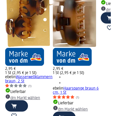
Liefe
dm Ma
2,95 €
2,95 €
1 St (2,95 € je 1 St)
1 St (2,95 € je 1 St)
ebelin
Wasserwellklammern
braun, 2 St
(1)
ebelin
Haarspange braun 6
Lieferbar
cm, 1 St
(1)
dm Markt wählen
Lieferbar
dm Markt wählen