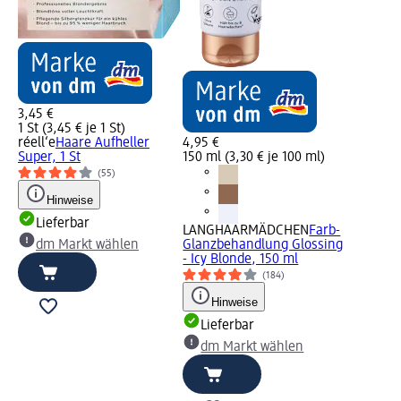
3,45 €
1 St (3,45 € je 1 St)
réell‘e
Haare Aufheller
4,95 €
Super, 1 St
150 ml (3,30 € je 100 ml)
(55)
Hinweise
Lieferbar
LANGHAARMÄDCHEN
Farb-
dm Markt wählen
Glanzbehandlung Glossing
- Icy Blonde, 150 ml
(184)
Hinweise
Lieferbar
dm Markt wählen