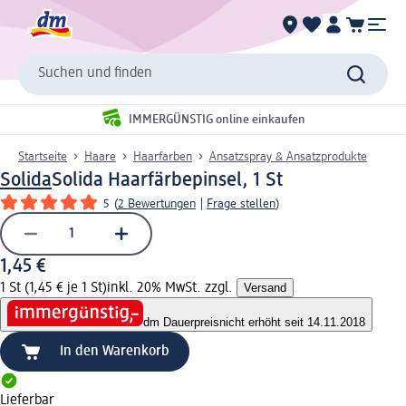
Suchen und finden
IMMERGÜNSTIG online einkaufen
Startseite
Haare
Haarfarben
Ansatzspray & Ansatzprodukte
Solida
Solida Haarfärbepinsel, 1 St
5
(
2 Bewertungen
|
Frage stellen
)
1,45 €
1 St (1,45 € je 1 St)
inkl. 20% MwSt. zzgl.
Versand
dm Dauerpreis
nicht erhöht seit 14.11.2018
In den Warenkorb
Lieferbar