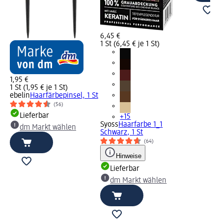
6,45 €
1 St (6,45 € je 1 St)
1,95 €
1 St (1,95 € je 1 St)
ebelin
Haarfärbepinsel, 1 St
(56)
Lieferbar
+15
Syoss
Haarfarbe 1_1
dm Markt wählen
Schwarz, 1 St
(64)
Hinweise
Lieferbar
dm Markt wählen