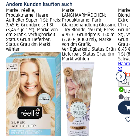
Andere Kunden kauften auch
Marke: réell‘e;
Marke:
Marke: S
Produktname: Haare
LANGHAARMÄDCHEN;
Blonde;
Aufheller Super, 1 St; Preis:
Produktname: Farb-
Extrem H
3,45 €; Grundpreis: 1 St
Glanzbehandlung Glossing
L1++, 1 S
(3,45 € je 1 St); Marke von
- Icy Blonde, 150 ml; Preis:
Grundprei
dm Grafik; Verfügbarkeit:
4,95 €; Grundpreis: 150 ml
St); Verf
Status Grün Lieferbar,
(3,30 € je 100 ml); Marke
Grün Lie
Status Grau dm Markt
von dm Grafik;
Grau dm
wählen
Verfügbarkeit: Status Grün
8,45 €
Lieferbar, Status Grau dm
1 St (8,45
Markt wählen
Schwarzk
Haaraufhe
St
Hinw
Liefe
dm Ma