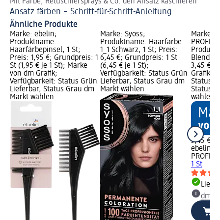
Mit Farbe, Retuschiersprays & Co. den Ansatz kaschieren
St
Ansatz färben – Schritt-für-Schritt-Anleitung
He
Ähnliche Produkte
Marke: ebelin;
Marke: Syoss;
Marke: e
Produktname:
Produktname: Haarfarbe
PROFESS
Haarfärbepinsel, 1 St;
1_1 Schwarz, 1 St; Preis:
Produkt
Preis: 1,95 €; Grundpreis: 1
6,45 €; Grundpreis: 1 St
Blenderpi
St (1,95 € je 1 St); Marke
(6,45 € je 1 St);
3,45 €; 
von dm Grafik;
Verfügbarkeit: Status Grün
Grafik; V
Verfügbarkeit: Status Grün
Lieferbar, Status Grau dm
Status G
Lieferbar, Status Grau dm
Markt wählen
Status G
Markt wählen
wählen
3,45 €
ebelin
PROFESS
1 St
Liefe
dm Ma