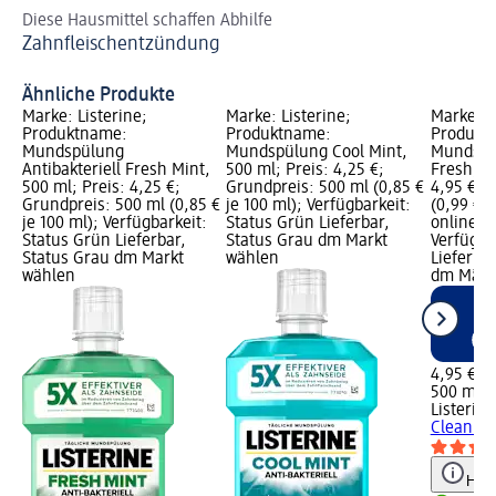
Diese Hausmittel schaffen Abhilfe
Ka
Zahnfleischentzündung
Ka
Ähnliche Produkte
Marke: Listerine;
Marke: Listerine;
Marke: L
Produktname:
Produktname:
Produkt
Mundspülung
Mundspülung Cool Mint,
Mundspü
Antibakteriell Fresh Mint,
500 ml; Preis: 4,25 €;
Fresh, 5
500 ml; Preis: 4,25 €;
Grundpreis: 500 ml (0,85 €
4,95 €; 
Grundpreis: 500 ml (0,85 €
je 100 ml); Verfügbarkeit:
(0,99 € j
je 100 ml); Verfügbarkeit:
Status Grün Lieferbar,
online er
Status Grün Lieferbar,
Status Grau dm Markt
Verfügba
Status Grau dm Markt
wählen
Lieferbar
wählen
dm Märk
4,95 €
500 ml (0
Listerine
Clean & 
Hinw