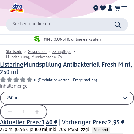
Suchen und finden
IMMERGÜNSTIG online einkaufen
Startseite
Gesundheit
Zahnpflege
Mundspülung, Mundwasser & Co.
Listerine
Mundspülung Antibakteriell Fresh Mint,
250 ml
0
(
Produkt bewerten
|
Frage stellen
)
Inhaltsmenge
Aktueller Preis:
1,40 €
|
Vorheriger Preis:
2,95 €
250 ml (0,56 € je 100 ml)
inkl. 20% MwSt. zzgl.
Versand