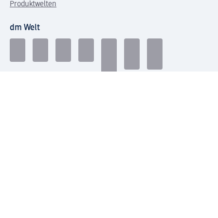
Produktwelten
dm Welt
Geprüft und zertifiziert
Zahlungsarten