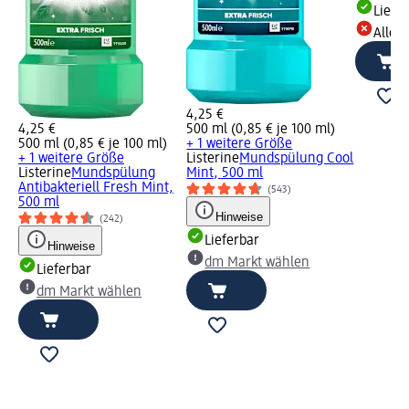
Liefe
Alle 
4,25 €
4,25 €
500 ml (0,85 € je 100 ml)
500 ml (0,85 € je 100 ml)
+ 1 weitere Größe
+ 1 weitere Größe
Listerine
Mundspülung Cool
Listerine
Mundspülung
Mint, 500 ml
Antibakteriell Fresh Mint,
(543)
500 ml
Hinweise
(242)
Lieferbar
Hinweise
dm Markt wählen
Lieferbar
dm Markt wählen