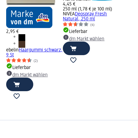
4,45 €
250 ml (1,78 € je 100 ml)
NIVEA
Deospray Fresh
Natural, 250 ml
(4)
2,95 €
Lieferbar
dm Markt wählen
ebelin
Haargummi schwarz,
9 St
(2)
Lieferbar
dm Markt wählen