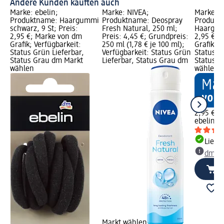
Andere Kunden kauften auch
Marke: ebelin;
Marke: NIVEA;
Marke: e
Produktname: Haargummi
Produktname: Deospray
Produkt
schwarz, 9 St; Preis:
Fresh Natural, 250 ml;
Haargumm
2,95 €; Marke von dm
Preis: 4,45 €; Grundpreis:
2,95 €; 
Grafik; Verfügbarkeit:
250 ml (1,78 € je 100 ml);
Grafik; V
Status Grün Lieferbar,
Verfügbarkeit: Status Grün
Status G
Status Grau dm Markt
Lieferbar, Status Grau dm
Status G
wählen
wählen
2,95 €
ebelin
Ha
Liefe
dm Ma
Markt wählen