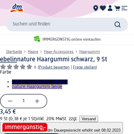
Suchen und finden
IMMERGÜNSTIG online einkaufen
Startseite
Haare
Haar-Accessoires
Haargummi
ebelin
nature Haargummi schwarz, 9 St
0
(
Produkt bewerten
|
Frage stellen
)
Farbe
nature Haargummi schwarz
nature Haargummi beige
3,45 €
9 St (0,38 € je 1 St)
inkl. 20% MwSt. zzgl.
Versand
dm Dauerpreis
nicht erhöht seit 08.02.2023