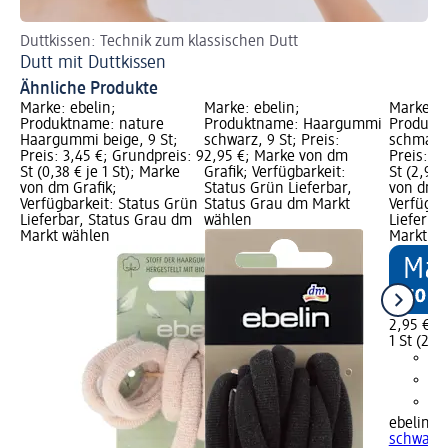
Duttkissen: Technik zum klassischen Dutt
Zö
Dutt mit Duttkissen
Fr
Ähnliche Produkte
Marke: ebelin;
Marke: ebelin;
Marke: e
Produktname: nature
Produktname: Haargummi
Produkt
Haargummi beige, 9 St;
schwarz, 9 St; Preis:
schmal s
Preis: 3,45 €; Grundpreis: 9
2,95 €; Marke von dm
Preis: 2,
St (0,38 € je 1 St); Marke
Grafik; Verfügbarkeit:
St (2,95 
von dm Grafik;
Status Grün Lieferbar,
von dm G
Verfügbarkeit: Status Grün
Status Grau dm Markt
Verfügba
Lieferbar, Status Grau dm
wählen
Lieferba
Markt wählen
Markt w
2,95 €
1 St (2,95
ebelin
Ha
schwarz,