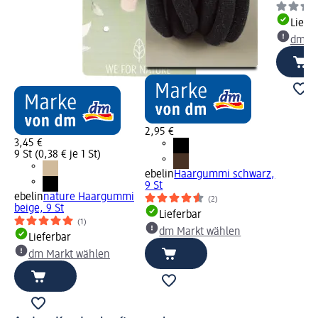
Liefe
dm Ma
2,95 €
3,45 €
9 St (0,38 € je 1 St)
ebelin
Haargummi schwarz,
9 St
ebelin
nature Haargummi
(2)
beige, 9 St
Lieferbar
(1)
dm Markt wählen
Lieferbar
dm Markt wählen