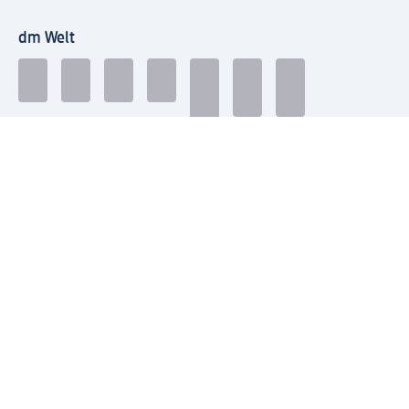
dm Welt
Geprüft und zertifiziert
Zahlungsarten