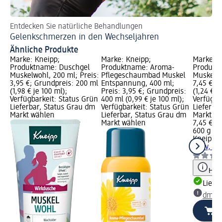
Entdecken Sie natürliche Behandlungen
Üb
Gelenkschmerzen in den Wechseljahren
Ve
Ähnliche Produkte
Marke: Kneipp;
Marke: Kneipp;
Marke: K
Produktname: Duschgel
Produktname: Aroma-
Produkt
Muskelwohl, 200 ml; Preis:
Pflegeschaumbad Muskel
Muskel Ak
3,95 €; Grundpreis: 200 ml
Entspannung, 400 ml;
7,45 €; 
(1,98 € je 100 ml);
Preis: 3,95 €; Grundpreis:
(1,24 € j
Verfügbarkeit: Status Grün
400 ml (0,99 € je 100 ml);
Verfügba
Lieferbar, Status Grau dm
Verfügbarkeit: Status Grün
Lieferba
Markt wählen
Lieferbar, Status Grau dm
Markt w
Markt wählen
7,45 €
600 g (1,
Kneipp
B
Aktiv, 60
Hinw
Liefe
dm Ma