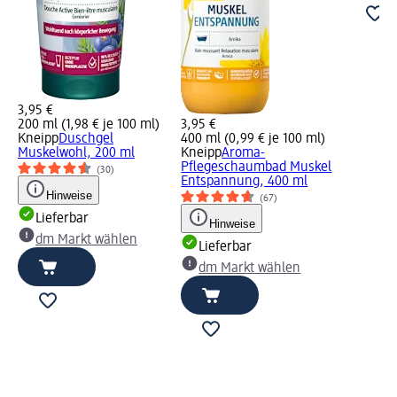
3,95 €
200 ml (1,98 € je 100 ml)
3,95 €
Kneipp
Duschgel
400 ml (0,99 € je 100 ml)
Muskelwohl, 200 ml
Kneipp
Aroma-
Pflegeschaumbad Muskel
(30)
Entspannung, 400 ml
Hinweise
(67)
Lieferbar
Hinweise
dm Markt wählen
Lieferbar
dm Markt wählen