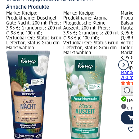
Ähnliche Produkte
Marke: Kneipp;
Marke: Kneipp;
Marke: K
Produktname: Duschgel
Produktname: Aroma-
Produkt
Gute Nacht, 200 ml; Preis:
Pflegedusche Kleine
Balsam 
3,95 €; Grundpreis: 200 ml
Auszeit, 200 ml; Preis:
Hautzart
(1,98 € je 100 ml);
3,95 €; Grundpreis: 200 ml
3,95 €; 
Verfügbarkeit: Status Grün
(1,98 € je 100 ml);
(1,98 € j
Lieferbar, Status Grau dm
Verfügbarkeit: Status Grün
Verfügba
Markt wählen
Lieferbar, Status Grau dm
Lieferba
Markt wählen
Markt w
3,95 €
200 ml (1
Kneipp
D
Mandelbl
200 ml
Hinw
Liefe
dm Ma