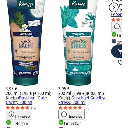
3,95 €
200 ml (1
Kneipp
P
Lebensfr
Hinw
Liefe
dm Ma
3,95 €
3,95 €
200 ml (1,98 € je 100 ml)
200 ml (1,98 € je 100 ml)
Kneipp
Duschgel Gute
Kneipp
Duschgel Goodbye
Nacht, 200 ml
Stress, 200 ml
(17)
(56)
Hinweise
Hinweise
Lieferbar
Lieferbar