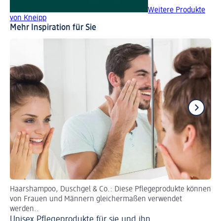
Weitere Produkte
von Kneipp
Mehr Inspiration für Sie
Haarshampoo, Duschgel & Co.: Diese Pflegeprodukte können
Ver
von Frauen und Männern gleichermaßen verwendet
Ma
werden..
Unisex Pflegeprodukte für sie und ihn