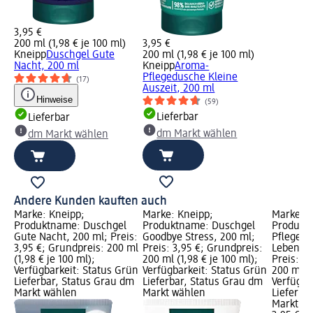
3,95 €
200 ml (1,98 € je 100 ml)
3,95 €
Kneipp
Duschgel Gute
200 ml (1,98 € je 100 ml)
Nacht, 200 ml
Kneipp
Aroma-
Pflegedusche Kleine
(17)
Auszeit, 200 ml
Hinweise
(59)
Lieferbar
Lieferbar
dm Markt wählen
dm Markt wählen
Andere Kunden kauften auch
Marke: Kneipp;
Marke: Kneipp;
Marke: K
Produktname: Duschgel
Produktname: Duschgel
Produkt
Gute Nacht, 200 ml; Preis:
Goodbye Stress, 200 ml;
Pfleged
3,95 €; Grundpreis: 200 ml
Preis: 3,95 €; Grundpreis:
Lebensfr
(1,98 € je 100 ml);
200 ml (1,98 € je 100 ml);
Preis: 3
Verfügbarkeit: Status Grün
Verfügbarkeit: Status Grün
200 ml (1
Lieferbar, Status Grau dm
Lieferbar, Status Grau dm
Verfügba
Markt wählen
Markt wählen
Lieferba
Markt w