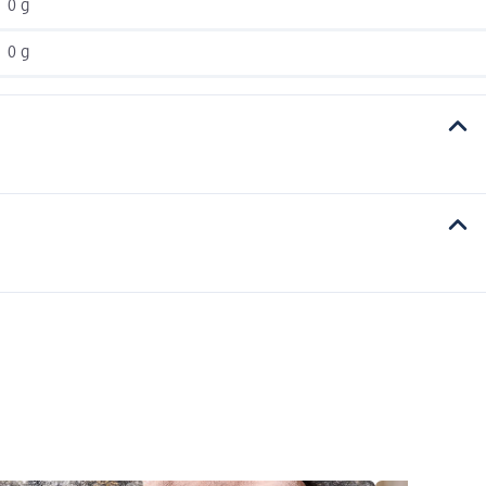
0 g
0 g