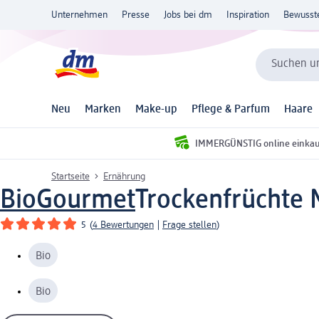
Unternehmen
Presse
Jobs bei dm
Inspiration
Bewusst
Suchen un
Neu
Marken
Make-up
Pflege & Parfum
Haare
IMMERGÜNSTIG online einka
Startseite
Ernährung
BioGourmet
Trockenfrüchte 
5
(
4 Bewertungen
|
Frage stellen
)
Bio
Bio