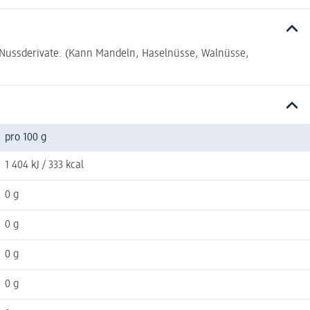
 Nussderivate. (Kann Mandeln, Haselnüsse, Walnüsse,
pro 100 g
1 404 kJ / 333 kcal
0 g
0 g
0 g
0 g