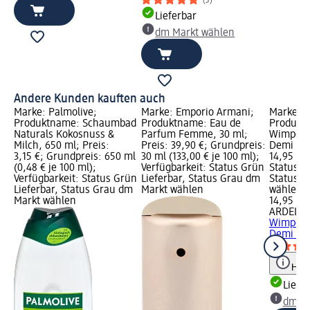
(3)
Lieferbar
dm Markt wählen
Andere Kunden kauften auch
Marke: Palmolive;
Marke: Emporio Armani;
Marke: 
Produktname: Schaumbad
Produktname: Eau de
Produktn
Naturals Kokosnuss &
Parfum Femme, 30 ml;
Wimpern
Milch, 650 ml; Preis:
Preis: 39,90 €; Grundpreis:
Demi (2 P
3,15 €; Grundpreis: 650 ml
30 ml (133,00 € je 100 ml);
14,95 €; 
(0,48 € je 100 ml);
Verfügbarkeit: Status Grün
Status G
Verfügbarkeit: Status Grün
Lieferbar, Status Grau dm
Status G
Lieferbar, Status Grau dm
Markt wählen
wählen
Markt wählen
14,95 €
ARDELL
K
Wimpern
Demi (2 
Hinw
Liefe
dm Ma