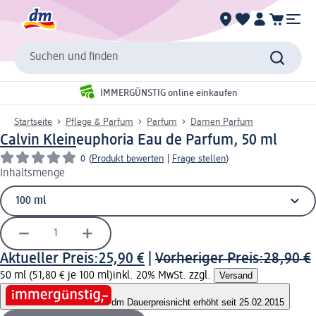
Suchen und finden
IMMERGÜNSTIG online einkaufen
Startseite
Pflege & Parfum
Parfum
Damen Parfum
Calvin Klein
euphoria Eau de Parfum, 50 ml
0
(
Produkt bewerten
|
Frage stellen
)
Inhaltsmenge
Aktueller Preis:
25,90 €
|
Vorheriger Preis:
28,90 €
50 ml (51,80 € je 100 ml)
inkl. 20% MwSt. zzgl.
Versand
dm Dauerpreis
nicht erhöht seit 25.02.2015