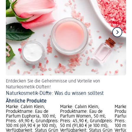
Entdecken Sie die Geheimnisse und Vorteile von
So 
Naturkosmetik-Düften!
Pa
Naturkosmetik-Düfte: Was du wissen solltest
Ähnliche Produkte
Marke: Calvin Klein;
Marke: Calvin Klein;
Marke: C
Produktname: Eau de
Produktname: Eau de
Produkt
Parfum Euphoria, 100 ml;
Parfum Women, 50 ml;
Parfum 
Preis: 69,90 €; Grundpreis:
Preis: 45,90 €; Grundpreis:
Preis: 7
100 ml (69,90 € je 100 ml);
50 ml (91,80 € je 100 ml);
100 ml (7
Verfügbarkeit: Status Grün
Verfügbarkeit: Status Grün
Verfügba