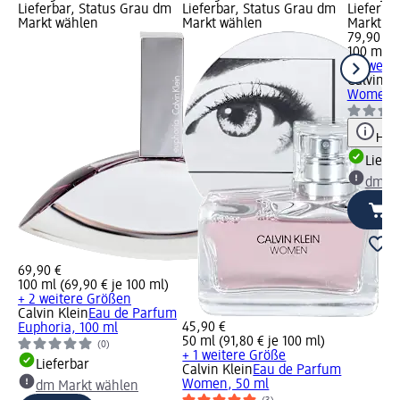
Lieferbar, Status Grau dm
Lieferbar, Status Grau dm
Lieferba
Markt wählen
Markt wählen
Markt w
79,90 €
100 ml (7
+ 1 weit
Calvin Kl
Women, 
Hinw
Liefe
dm Ma
69,90 €
100 ml (69,90 € je 100 ml)
+ 2 weitere Größen
Calvin Klein
Eau de Parfum
45,90 €
Euphoria, 100 ml
50 ml (91,80 € je 100 ml)
(0)
+ 1 weitere Größe
Lieferbar
Calvin Klein
Eau de Parfum
Women, 50 ml
dm Markt wählen