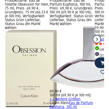
Produktname: Eau de
Produktname: Eau de
Produkt
Toilette Obsession for men,
Parfum Euphoria, 100 ml;
Parfum B
75 ml; Preis: 49,90 €;
Preis: 69,90 €; Grundpreis:
Preis: 5
Grundpreis: 75 ml (66,53 €
100 ml (69,90 € je 100 ml);
100 ml (5
je 100 ml); Verfügbarkeit:
Verfügbarkeit: Status Grün
Verfügba
Status Grün Lieferbar,
Lieferbar, Status Grau dm
Lieferba
Status Grau dm Markt
Markt wählen
Markt w
wählen
59,90 €
100 ml (5
Calvin Kl
Beauty, 
Liefe
dm Ma
69,90 €
100 ml (69,90 € je 100 ml)
+ 2 weitere Größen
Calvin Klein
Eau de Parfum
Euphoria, 100 ml