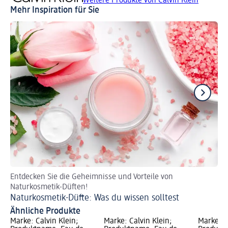
Weitere Produkte von Calvin Klein
Mehr Inspiration für Sie
Entdecken Sie die Geheimnisse und Vorteile von
So 
Naturkosmetik-Düften!
Pa
Naturkosmetik-Düfte: Was du wissen solltest
Ähnliche Produkte
Marke: Calvin Klein;
Marke: Calvin Klein;
Marke: C