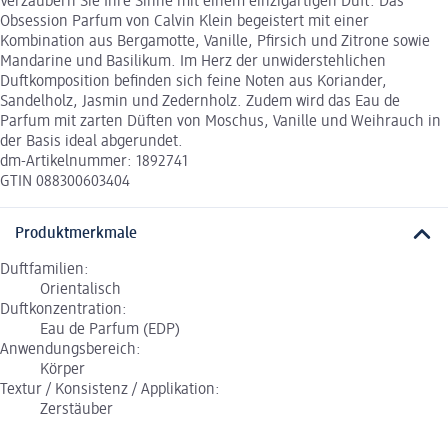
Verzaubern Sie Ihre Sinne mit einem einzigartigen Duft. Das
Obsession Parfum von Calvin Klein begeistert mit einer
Kombination aus Bergamotte, Vanille, Pfirsich und Zitrone sowie
Mandarine und Basilikum. Im Herz der unwiderstehlichen
Duftkomposition befinden sich feine Noten aus Koriander,
Sandelholz, Jasmin und Zedernholz. Zudem wird das Eau de
Parfum mit zarten Düften von Moschus, Vanille und Weihrauch in
der Basis ideal abgerundet.
dm-Artikelnummer: 1892741
GTIN 088300603404
Produktmerkmale
Duftfamilien:
Orientalisch
Duftkonzentration:
Eau de Parfum (EDP)
Anwendungsbereich:
Körper
Textur / Konsistenz / Applikation:
Zerstäuber