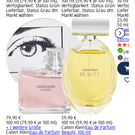
100 ml (79,90 € je 100 ml);
100 ml (59,90 € je 100 ml);
50 ml (47
Verfügbarkeit: Status Grün
Verfügbarkeit: Status Grün
Verfügba
Lieferbar, Status Grau dm
Lieferbar, Status Grau dm
Lieferba
Markt wählen
Markt wählen
Markt w
23,90 €
50 ml (47
+ 2 weit
Calvin Kl
Eternity,
Liefe
dm Ma
79,90 €
59,90 €
100 ml (79,90 € je 100 ml)
100 ml (59,90 € je 100 ml)
+ 1 weitere Größe
Calvin Klein
Eau de Parfum
Calvin Klein
Eau de Parfum
Beauty, 100 ml