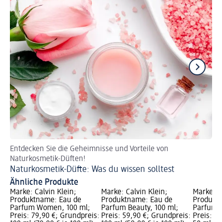
Entdecken Sie die Geheimnisse und Vorteile von
So 
Naturkosmetik-Düften!
Pa
Naturkosmetik-Düfte: Was du wissen solltest
Ähnliche Produkte
Marke: Calvin Klein;
Marke: Calvin Klein;
Marke: C
Produktname: Eau de
Produktname: Eau de
Produkt
Parfum Women, 100 ml;
Parfum Beauty, 100 ml;
Parfum E
Preis: 79,90 €; Grundpreis:
Preis: 59,90 €; Grundpreis:
Preis: 2