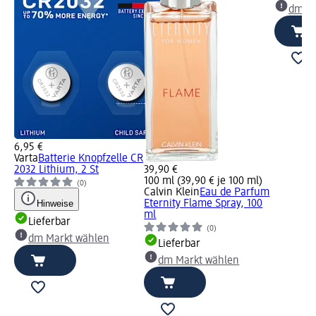
dm Ma
6,95 €
Varta
Batterie Knopfzelle CR
2032 Lithium, 2 St
39,90 €
100 ml (39,90 € je 100 ml)
(0)
Calvin Klein
Eau de Parfum
Hinweise
Eternity Flame Spray, 100
ml
Lieferbar
(0)
dm Markt wählen
Lieferbar
dm Markt wählen