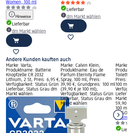
Women, 100 ml
(1)
(0)
Lieferbar
Hinweise
dm Markt wählen
Lieferbar
dm Markt wählen
Andere Kunden kauften auch
Marke: Varta;
Marke: Calvin Klein;
Marke: 
Produktname: Batterie
Produktname: Eau de
Produkt
Knopfzelle CR 2032
Parfum Eternity Flame
Toilette 
Lithium, 2 St; Preis: 6,95 €;
Spray, 100 ml; Preis:
Preis: 5
Verfügbarkeit: Status Grün
39,90 €; Grundpreis: 100 ml
100 ml (5
Lieferbar, Status Grau dm
(39,90 € je 100 ml);
Verfügba
Markt wählen
Verfügbarkeit: Status Grün
Lieferba
Lieferbar, Status Grau dm
Markt w
Markt wählen
59,90 €
100 ml (5
HUGO B
Unlimite
Liefe