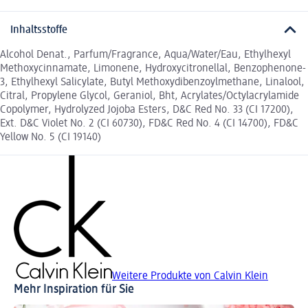
Inhaltsstoffe
Alcohol Denat., Parfum/Fragrance, Aqua/Water/Eau, Ethylhexyl
Methoxycinnamate, Limonene, Hydroxycitronellal, Benzophenone-
3, Ethylhexyl Salicylate, Butyl Methoxydibenzoylmethane, Linalool,
Citral, Propylene Glycol, Geraniol, Bht, Acrylates/Octylacrylamide
Copolymer, Hydrolyzed Jojoba Esters, D&C Red No. 33 (CI 17200),
Ext. D&C Violet No. 2 (CI 60730), FD&C Red No. 4 (CI 14700), FD&C
Yellow No. 5 (CI 19140)
Weitere Produkte von Calvin Klein
Mehr Inspiration für Sie