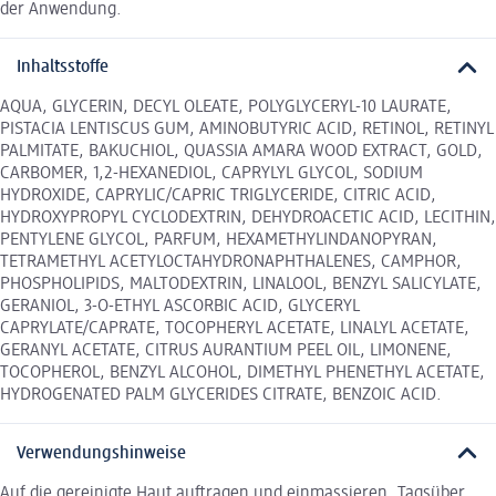
der Anwendung.
Inhaltsstoffe
AQUA, GLYCERIN, DECYL OLEATE, POLYGLYCERYL-10 LAURATE,
PISTACIA LENTISCUS GUM, AMINOBUTYRIC ACID, RETINOL, RETINYL
PALMITATE, BAKUCHIOL, QUASSIA AMARA WOOD EXTRACT, GOLD,
CARBOMER, 1,2-HEXANEDIOL, CAPRYLYL GLYCOL, SODIUM
HYDROXIDE, CAPRYLIC/CAPRIC TRIGLYCERIDE, CITRIC ACID,
HYDROXYPROPYL CYCLODEXTRIN, DEHYDROACETIC ACID, LECITHIN,
PENTYLENE GLYCOL, PARFUM, HEXAMETHYLINDANOPYRAN,
TETRAMETHYL ACETYLOCTAHYDRONAPHTHALENES, CAMPHOR,
PHOSPHOLIPIDS, MALTODEXTRIN, LINALOOL, BENZYL SALICYLATE,
GERANIOL, 3-O-ETHYL ASCORBIC ACID, GLYCERYL
CAPRYLATE/CAPRATE, TOCOPHERYL ACETATE, LINALYL ACETATE,
GERANYL ACETATE, CITRUS AURANTIUM PEEL OIL, LIMONENE,
TOCOPHEROL, BENZYL ALCOHOL, DIMETHYL PHENETHYL ACETATE,
HYDROGENATED PALM GLYCERIDES CITRATE, BENZOIC ACID.
Verwendungshinweise
Auf die gereinigte Haut auftragen und einmassieren. Tagsüber