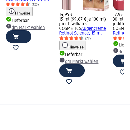
(123)
Hinweise
14,95 €
17,95 €
15 ml (99,67 € je 100 ml)
30 ml (59
Lieferbar
judith williams
judith wi
dm Markt wählen
COSMETICS
Augencreme
COSMETI
Retinol Science, 15 ml
Retinol 
(77)
Liefe
Hinweise
dm Ma
Lieferbar
dm Markt wählen