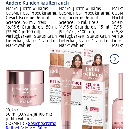
Andere Kunden kauften auch
Marke: judith williams
Marke: judith williams
Marke: j
COSMETICS; Produktname:
COSMETICS; Produktname:
COSMETI
Gesichtscreme Retinol
Augencreme Retinol
Nachtser
Science, 50 ml; Preis:
Science, 15 ml; Preis:
Science, 
16,95 €; Grundpreis: 50 ml
14,95 €; Grundpreis: 15 ml
17,95 €;
(33,90 € je 100 ml);
(99,67 € je 100 ml);
(59,83 € 
Verfügbarkeit: Status Grün
Verfügbarkeit: Status Grün
Verfügba
Lieferbar, Status Grau dm
Lieferbar, Status Grau dm
Lieferba
Markt wählen
Markt wählen
Markt w
16,95 €
50 ml (33,90 € je 100 ml)
judith williams
COSMETICS
Gesichtscreme
Retinol Science, 50 ml