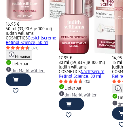
16,95 €
50 ml (33,90 € je 100 ml)
judith williams
COSMETICS
Gesichtscreme
Retinol Science, 50 ml
(123)
Hinweise
17,95 €
14,95 €
30 ml (59,83 € je 100 ml)
15 ml (99
Lieferbar
judith williams
judith wi
dm Markt wählen
COSMETICS
Nachtserum
COSMETI
Retinol Science, 30 ml
Retinol 
(52)
Lieferbar
Hinw
dm Markt wählen
Liefe
dm Ma