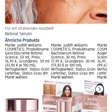
Für ein strahlendes Hautbild!
We
Retinol Serum
Na
Ähnliche Produkte
Marke: judith williams
Marke: judith williams
Marke: j
COSMETICS; Produktname:
COSMETICS; Produktname:
COSMETI
Gesichtscreme Retinol
Nachtserum Retinol
Augencr
Science, 50 ml; Preis:
Science, 30 ml; Preis:
Science, 
16,95 €; Grundpreis: 50 ml
17,95 €; Grundpreis: 30 ml
14,95 €;
(33,90 € je 100 ml);
(59,83 € je 100 ml);
(99,67 € 
Verfügbarkeit: Status Grün
Verfügbarkeit: Status Grün
Verfügba
Lieferbar, Status Grau dm
Lieferbar, Status Grau dm
Lieferba
Markt wählen
Markt wählen
Markt w