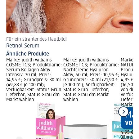
Für ein strahlendes Hautbild!
Di
Retinol Serum
Be
Ähnliche Produkte
Marke: judith williams
Marke: judith williams
Marke: a
COSMETICS; Produktname:
COSMETICS; Produktname:
NATURKO
Serum Kollagen Aktiv
Nachtcreme Hyaluron
Produkt
Intensiv, 30 ml; Preis:
Aktiv, 50 ml; Preis: 10,95 €;
Hyaluron
14,95 €; Grundpreis: 30 ml
Grundpreis: 50 ml (21,90 €
4,95 €; 
(49,83 € je 100 ml);
je 100 ml); Verfügbarkeit:
(16,50 € 
Verfügbarkeit: Status Grün
Status Grün Lieferbar,
von dm G
Lieferbar, Status Grau dm
Status Grau dm Markt
Verfügba
Markt wählen
wählen
Lieferba
Markt w
4,95 €
30 ml (16