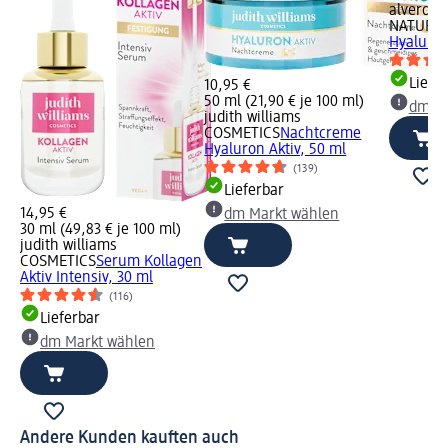
alverde
NATURK
Hyaluron
Liefe
10,95 €
50 ml (21,90 € je 100 ml)
dm Ma
judith williams
COSMETICS
Nachtcreme
Hyaluron Aktiv, 50 ml
(139)
Lieferbar
14,95 €
dm Markt wählen
30 ml (49,83 € je 100 ml)
judith williams
COSMETICS
Serum Kollagen
Aktiv Intensiv, 30 ml
(116)
Lieferbar
dm Markt wählen
Andere Kunden kauften auch