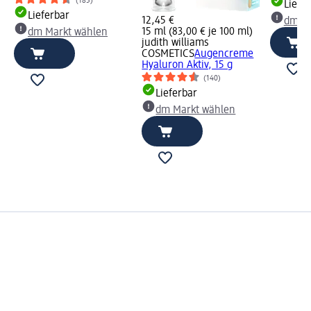
(185)
Liefe
Lieferbar
12,45 €
dm Ma
15 ml (83,00 € je 100 ml)
dm Markt wählen
judith williams
COSMETICS
Augencreme
Hyaluron Aktiv, 15 g
(140)
Lieferbar
dm Markt wählen