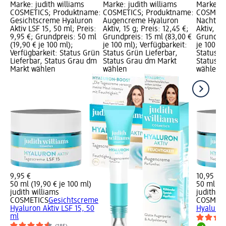
Marke: judith williams
Marke: judith williams
Marke: j
COSMETICS; Produktname:
COSMETICS; Produktname:
COSMETI
Gesichtscreme Hyaluron
Augencreme Hyaluron
Nachtcr
Aktiv LSF 15, 50 ml; Preis:
Aktiv, 15 g; Preis: 12,45 €;
Aktiv, 50
9,95 €; Grundpreis: 50 ml
Grundpreis: 15 ml (83,00 €
Grundpre
(19,90 € je 100 ml);
je 100 ml); Verfügbarkeit:
je 100 ml
Verfügbarkeit: Status Grün
Status Grün Lieferbar,
Status G
Lieferbar, Status Grau dm
Status Grau dm Markt
Status G
Markt wählen
wählen
wählen
9,95 €
10,95 €
50 ml (19,90 € je 100 ml)
50 ml (21
judith williams
judith wi
COSMETICS
Gesichtscreme
COSMETI
Hyaluron Aktiv LSF 15, 50
Hyaluron
ml