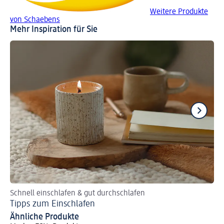
Weitere Produkte
von Schaebens
Mehr Inspiration für Sie
Schnell einschlafen & gut durchschlafen
So
Tipps zum Einschlafen
Be
Ähnliche Produkte