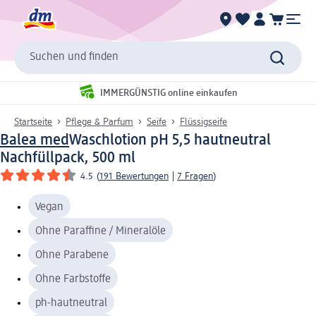
Suchen und finden
IMMERGÜNSTIG online einkaufen
Startseite
Pflege & Parfum
Seife
Flüssigseife
Balea med
Waschlotion pH 5,5 hautneutral
Nachfüllpack, 500 ml
4.5
(
191 Bewertungen
|
7 Fragen
)
Vegan
Ohne Paraffine / Mineralöle
Ohne Parabene
Ohne Farbstoffe
ph-hautneutral