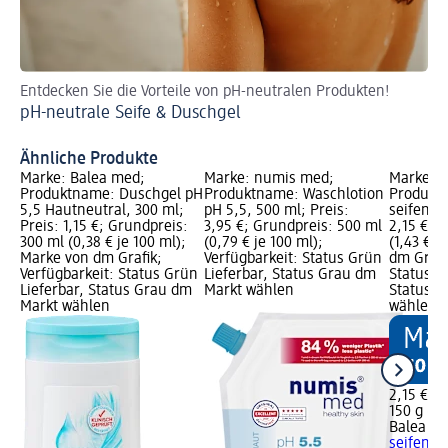
Entdecken Sie die Vorteile von pH-neutralen Produkten!
Tr
pH-neutrale Seife & Duschgel
Ha
Ähnliche Produkte
Marke: Balea med;
Marke: numis med;
Marke: B
Produktname: Duschgel pH
Produktname: Waschlotion
Produkt
5,5 Hautneutral, 300 ml;
pH 5,5, 500 ml; Preis:
seifenfre
Preis: 1,15 €; Grundpreis:
3,95 €; Grundpreis: 500 ml
2,15 €; 
300 ml (0,38 € je 100 ml);
(0,79 € je 100 ml);
(1,43 € j
Marke von dm Grafik;
Verfügbarkeit: Status Grün
dm Grafi
Verfügbarkeit: Status Grün
Lieferbar, Status Grau dm
Status G
Lieferbar, Status Grau dm
Markt wählen
Status G
Markt wählen
wählen
2,15 €
150 g (1,
Balea m
seifenfre