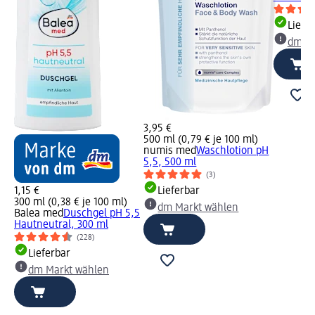
Liefe
dm Ma
3,95 €
500 ml (0,79 € je 100 ml)
numis med
Waschlotion pH
5,5, 500 ml
(3)
1,15 €
Lieferbar
300 ml (0,38 € je 100 ml)
dm Markt wählen
Balea med
Duschgel pH 5,5
Hautneutral, 300 ml
(228)
Lieferbar
dm Markt wählen