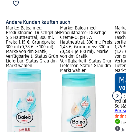
Andere Kunden kauften auch
Marke: Balea med;
Marke: Balea med;
Marke: S
Produktname: Duschgel pH
Produktname: Duschgel
Produkt
5,5 Hautneutral, 300 ml;
Creme-Öl pH 5,5
Taschen
Preis: 1,15 €; Grundpreis:
Hautneutral, 300 ml; Preis:
sortiert,
300 ml (0,38 € je 100 ml);
1,45 €; Grundpreis: 300 ml
1,25 €; G
Marke von dm Grafik;
(0,48 € je 100 ml); Marke
(1,25 € j
Verfügbarkeit: Status Grün
von dm Grafik;
von dm G
Lieferbar, Status Grau dm
Verfügbarkeit: Status Grün
Verfügba
Markt wählen
Lieferbar, Status Grau dm
Lieferba
Markt wählen
Markt w
1,25 €
100 Bl (1
Soft&Sic
Box sorti
Liefe
dm Ma