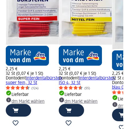
2,25 €
2,25 €
32 St (0,07 € je 1 St)
32 St (0,07 € je 1 St)
2,25 €
Dontodent
Interdentalbürsten
Dontodent
Interdentalbürsten
32 St (0,0
super fein, 32 St
ISO 4, 32 St
Dontode
blau 0,6
(124)
(55)
Lieferbar
Lieferbar
Liefe
dm Markt wählen
dm Markt wählen
dm Ma