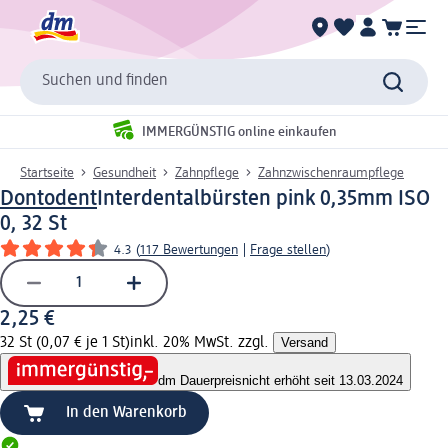
Suchen und finden
IMMERGÜNSTIG online einkaufen
Startseite
Gesundheit
Zahnpflege
Zahnzwischenraumpflege
Dontodent
Interdentalbürsten pink 0,35mm ISO
0, 32 St
4.3
(
117 Bewertungen
|
Frage stellen
)
2,25 €
32 St (0,07 € je 1 St)
inkl. 20% MwSt. zzgl.
Versand
dm Dauerpreis
nicht erhöht seit 13.03.2024
In den Warenkorb