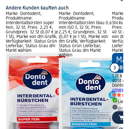
Andere Kunden kauften auch
Marke: Dontodent;
Marke: Dontodent;
Marke: D
Produktname:
Produktname:
Produkt
Interdentalbürsten super
Interdentalbürsten blau 0,6
Sticks u
fein, 32 St; Preis: 2,25 €;
mm ISO 3, 32 St; Preis:
Preis: 1,
Grundpreis: 32 St (0,07 € je
2,25 €; Grundpreis: 32 St
40 St (0,
1 St); Marke von dm Grafik;
(0,07 € je 1 St); Marke von
von dm G
Verfügbarkeit: Status Grün
dm Grafik; Verfügbarkeit:
Verfügba
Lieferbar, Status Grau dm
Status Grün Lieferbar,
Lieferba
Markt wählen
Status Grau dm Markt
Markt w
wählen
1,15 €
40 St (0,0
Dontode
ungewach
Liefe
dm Ma