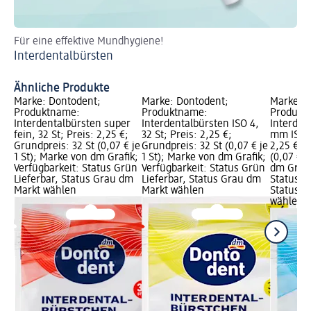
Für eine effektive Mundhygiene!
Fü
Interdentalbürsten
Za
Ähnliche Produkte
Marke: Dontodent;
Marke: Dontodent;
Marke: D
Produktname:
Produktname:
Produkt
Interdentalbürsten super
Interdentalbürsten ISO 4,
Interden
fein, 32 St; Preis: 2,25 €;
32 St; Preis: 2,25 €;
mm ISO 3
Grundpreis: 32 St (0,07 € je
Grundpreis: 32 St (0,07 € je
2,25 €; 
1 St); Marke von dm Grafik;
1 St); Marke von dm Grafik;
(0,07 € j
Verfügbarkeit: Status Grün
Verfügbarkeit: Status Grün
dm Grafi
Lieferbar, Status Grau dm
Lieferbar, Status Grau dm
Status G
Markt wählen
Markt wählen
Status G
wählen