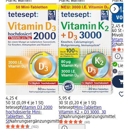
Markt wählen
Markt wählen
Markt w
2,45 €
40 St (0,
Mivolis
Ei
Vitamine
St
Nahrun
Hinw
Liefe
dm Ma
4,25 €
5,95 €
50 St (0,09 € je 1 St)
30 St (0,20 € je 1 St)
tetesept
Vitamin D3 2000
tetesept
Mini-Tabletten
hochdosierte Mini-
Vitamin K2 + D3 3000, 30
Tabletten, 50
St
Nahrungsergänzungsmittel
St
Nahrungsergänzungsmittel
(60)
(102)