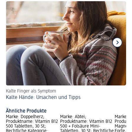
Kalte Finger als Symptom
Me
Kalte Hände: Ursachen und Tipps
Lu
Ähnliche Produkte
Marke: Doppelherz;
Marke: Abtei;
Marke: t
Produktname: Vitamin B12
Produktname: Vitamin B12
Produktn
500 Tabletten, 30 St;
500 + Folsäure Mini-
Magnesi
Rechtliche Kategorie:
Tabletten, 30 St; Rechtliche
Forte, 30