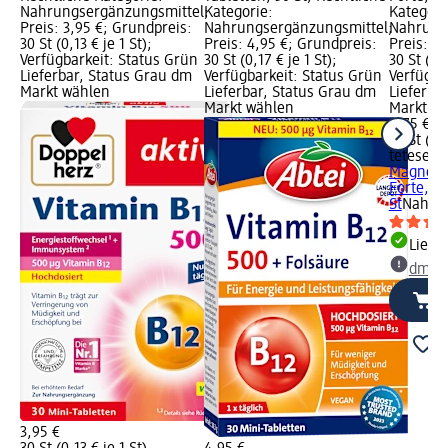
Nahrungsergänzungsmittel;
Kategorie:
Kategori
Preis: 3,95 €; Grundpreis:
Nahrungsergänzungsmittel;
Nahrung
30 St (0,13 € je 1 St);
Preis: 4,95 €; Grundpreis:
Preis: 5
Verfügbarkeit: Status Grün
30 St (0,17 € je 1 St);
30 St (0,1
Lieferbar, Status Grau dm
Verfügbarkeit: Status Grün
Verfügba
Markt wählen
Lieferbar, Status Grau dm
Lieferba
Markt wählen
Markt w
5,75 €
30 St (0,1
tetesept
Magnesi
Forte, 30
St
Nahrun
Liefe
dm Ma
3,95 €