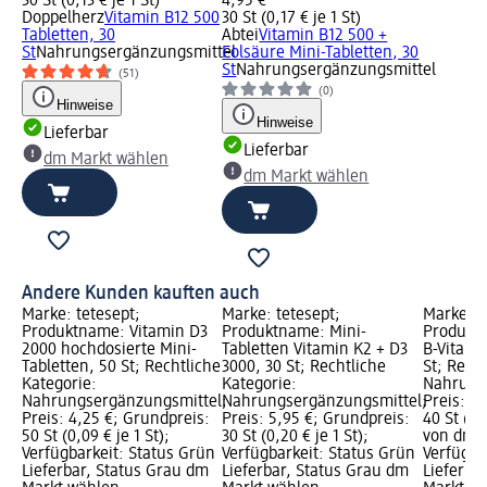
30 St (0,13 € je 1 St)
4,95 €
Doppelherz
Vitamin B12 500
30 St (0,17 € je 1 St)
Tabletten, 30
Abtei
Vitamin B12 500 +
St
Nahrungsergänzungsmittel
Folsäure Mini-Tabletten, 30
St
Nahrungsergänzungsmittel
(51)
(0)
Hinweise
Hinweise
Lieferbar
Lieferbar
dm Markt wählen
dm Markt wählen
Andere Kunden kauften auch
Marke: tetesept;
Marke: tetesept;
Marke: M
Produktname: Vitamin D3
Produktname: Mini-
Produktn
2000 hochdosierte Mini-
Tabletten Vitamin K2 + D3
B-Vitami
Tabletten, 50 St; Rechtliche
3000, 30 St; Rechtliche
St; Rech
Kategorie:
Kategorie:
Nahrung
Nahrungsergänzungsmittel;
Nahrungsergänzungsmittel;
Preis: 2
Preis: 4,25 €; Grundpreis:
Preis: 5,95 €; Grundpreis:
40 St (0,
50 St (0,09 € je 1 St);
30 St (0,20 € je 1 St);
von dm G
Verfügbarkeit: Status Grün
Verfügbarkeit: Status Grün
Verfügba
Lieferbar, Status Grau dm
Lieferbar, Status Grau dm
Lieferba