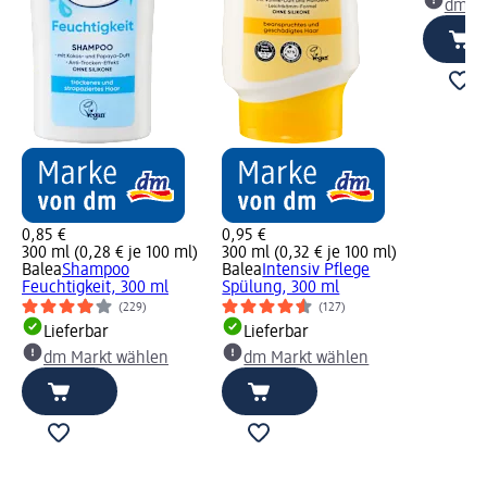
dm Ma
0,85 €
0,95 €
300 ml (0,28 € je 100 ml)
300 ml (0,32 € je 100 ml)
Balea
Shampoo
Balea
Intensiv Pflege
Feuchtigkeit, 300 ml
Spülung, 300 ml
(229)
(127)
Lieferbar
Lieferbar
dm Markt wählen
dm Markt wählen