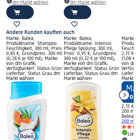
dm Markt wählen
dm Markt wählen
Andere Kunden kauften auch
Marke: Balea;
Marke: Balea;
Marke: B
Produktname: Shampoo
Produktname: Intensiv
Produkt
Feuchtigkeit, 300 ml; Preis:
Pflege Spülung, 300 ml;
Feuchtigk
0,85 €; Grundpreis: 300 ml
Preis: 0,95 €; Grundpreis:
2,15 €; 
(0,28 € je 100 ml); Marke
300 ml (0,32 € je 100 ml);
(1,08 € j
von dm Grafik;
Marke von dm Grafik;
von dm G
Verfügbarkeit: Status Grün
Verfügbarkeit: Status Grün
Verfügba
Lieferbar, Status Grau dm
Lieferbar, Status Grau dm
Lieferba
Markt wählen
Markt wählen
Markt w
2,15 €
200 ml (1
Balea
Haa
200 ml
Liefe