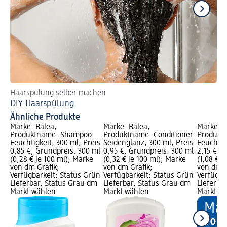
Haarspülung selber machen
So
DIY Haarspülung
Ha
Ähnliche Produkte
Marke: Balea;
Marke: Balea;
Marke: B
Produktname: Shampoo
Produktname: Conditioner
Produkt
Feuchtigkeit, 300 ml; Preis:
Seidenglanz, 300 ml; Preis:
Feuchtigk
0,85 €; Grundpreis: 300 ml
0,95 €; Grundpreis: 300 ml
2,15 €; 
(0,28 € je 100 ml); Marke
(0,32 € je 100 ml); Marke
(1,08 € j
von dm Grafik;
von dm Grafik;
von dm G
Verfügbarkeit: Status Grün
Verfügbarkeit: Status Grün
Verfügba
Lieferbar, Status Grau dm
Lieferbar, Status Grau dm
Lieferba
Markt wählen
Markt wählen
Markt w