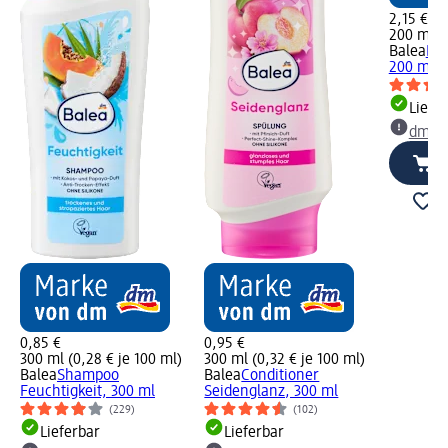
2,15 €
200 ml (1
Balea
Haa
200 ml
Liefe
dm Ma
0,85 €
0,95 €
300 ml (0,28 € je 100 ml)
300 ml (0,32 € je 100 ml)
Balea
Shampoo
Balea
Conditioner
Feuchtigkeit, 300 ml
Seidenglanz, 300 ml
(229)
(102)
Lieferbar
Lieferbar