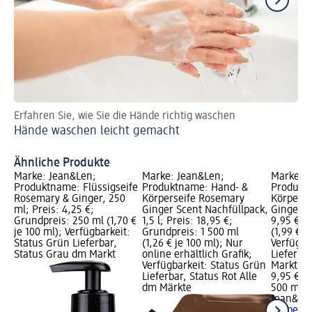
Erfahren Sie, wie Sie die Hände richtig waschen
En
Hände waschen leicht gemacht
pH
Ähnliche Produkte
Marke: Jean&Len;
Marke: Jean&Len;
Marke: J
Produktname: Flüssigseife
Produktname: Hand- &
Produkt
Rosemary & Ginger, 250
Körperseife Rosemary
Körperre
ml; Preis: 4,25 €;
Ginger Scent Nachfüllpack,
Ginger, 
Grundpreis: 250 ml (1,70 €
1,5 l; Preis: 18,95 €;
9,95 €; 
je 100 ml); Verfügbarkeit:
Grundpreis: 1 500 ml
(1,99 € j
Status Grün Lieferbar,
(1,26 € je 100 ml); Nur
Verfügba
Status Grau dm Markt
online erhältlich Grafik;
Lieferba
Verfügbarkeit: Status Grün
Markt w
Lieferbar, Status Rot Alle
9,95 €
dm Märkte
500 ml (1
Jean&Le
Körperre