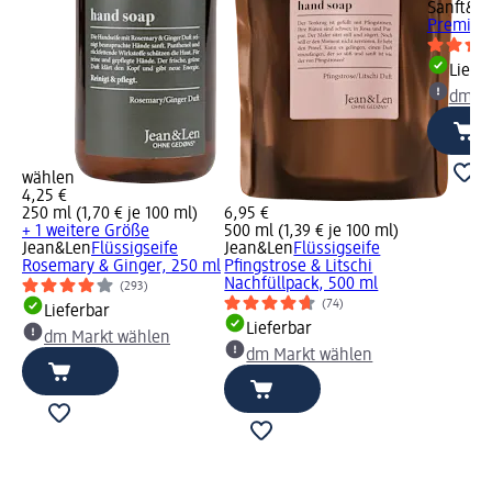
Sanft&Si
Premium 
Liefe
dm Ma
wählen
4,25 €
250 ml (1,70 € je 100 ml)
6,95 €
+ 1 weitere Größe
500 ml (1,39 € je 100 ml)
Jean&Len
Flüssigseife
Jean&Len
Flüssigseife
Rosemary & Ginger, 250 ml
Pfingstrose & Litschi
Nachfüllpack, 500 ml
(293)
(74)
Lieferbar
Lieferbar
dm Markt wählen
dm Markt wählen