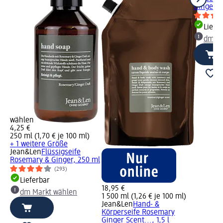
Ginger, 
Liefe
dm Ma
wählen
4,25 €
250 ml (1,70 € je 100 ml)
+ 1 weitere Größe
Jean&Len
Flüssigseife
Rosemary & Ginger, 250 ml
(293)
Lieferbar
18,95 €
dm Markt wählen
1 500 ml (1,26 € je 100 ml)
Jean&Len
Hand- &
Körperseife Rosemary
Ginger Scent..., 1,5 l