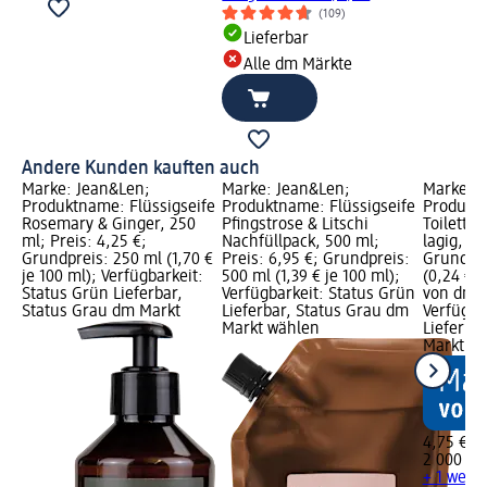
(109)
Lieferbar
Alle dm Märkte
Andere Kunden kauften auch
Marke: Jean&Len;
Marke: Jean&Len;
Marke: S
Produktname: Flüssigseife
Produktname: Flüssigseife
Produkt
Rosemary & Ginger, 250
Pfingstrose & Litschi
Toilette
ml; Preis: 4,25 €;
Nachfüllpack, 500 ml;
lagig, 10
Grundpreis: 250 ml (1,70 €
Preis: 6,95 €; Grundpreis:
Grundpre
je 100 ml); Verfügbarkeit:
500 ml (1,39 € je 100 ml);
(0,24 € j
Status Grün Lieferbar,
Verfügbarkeit: Status Grün
von dm G
Status Grau dm Markt
Lieferbar, Status Grau dm
Verfügba
Markt wählen
Lieferba
Markt w
4,75 €
2 000 Bl 
+ 1 weit