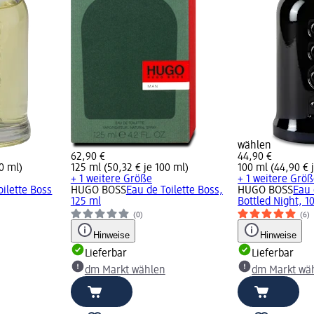
wählen
62,90 €
44,90 €
0 ml)
125 ml (50,32 € je 100 ml)
100 ml (44,90 € 
+ 1 weitere Größe
+ 1 weitere Grö
oilette Boss
HUGO BOSS
Eau de Toilette Boss,
HUGO BOSS
Eau 
125 ml
Bottled Night, 1
(0)
(6)
Hinweise
Hinweise
Lieferbar
Lieferbar
dm Markt wählen
dm Markt wä