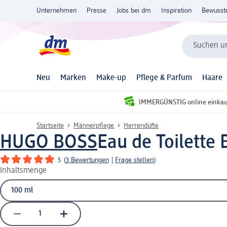
Unternehmen
Presse
Jobs bei dm
Inspiration
Bewusst
Suchen un
Neu
Marken
Make-up
Pflege & Parfum
Haare
IMMERGÜNSTIG online einka
Startseite
Männerpflege
Herrendüfte
HUGO BOSS
Eau de Toilette 
5
(
3 Bewertungen
|
Frage stellen
)
Inhaltsmenge