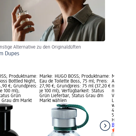
nstige Alternative zu den Originaldüften
um Dupes
SS; Produktname:
Marke: HUGO BOSS; Produktname:
Marke: HUG
Boss Bottled Night,
Eau de Toilette Boss, 75 ml; Preis:
After Shave 
4,90 €; Grundpreis:
27,90 €; Grundpreis: 75 ml (37,20 €
ml; Preis: 
je 100 ml);
je 100 ml); Verfügbarkeit: Status
ml (89,80 € 
Status Grün
Grün Lieferbar, Status Grau dm
Verfügbarke
us Grau dm Markt
Markt wählen
Lieferbar, 
wählen
44,90 €
50 ml (89,80
HUGO BOSS
Bottled, 50 