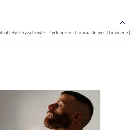
lool | Hydroxyisohexyl 3 - Cyclohexene Carboxaldehyde | Limonene |