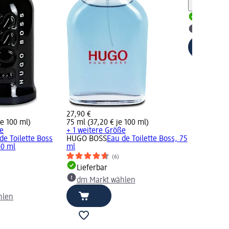
Hinweis
Lieferbar
dm Mark
27,90 €
je 100 ml)
75 ml (37,20 € je 100 ml)
ße
+ 1 weitere Größe
de Toilette Boss
HUGO BOSS
Eau de Toilette Boss, 75
00 ml
ml
(6)
Lieferbar
dm Markt wählen
hlen