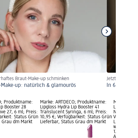
rhaftes Braut-Make-up schminken
Jetzt Kussmun
-Make-up: natürlich & glamourös
In 6 Schritte
; Produktname:
Marke: ARTDECO; Produktname:
Marke: ART
ip Booster 28
Lipgloss Hydra Lip Booster 41
Lipgloss Glo
ve 27, 6 ml; Preis:
Translucent Syringa, 6 ml; Preis:
Nude, 6 ml; 
arkeit: Status Grün
10,95 €; Verfügbarkeit: Status Grün
Verfügbarke
us Grau dm Markt
Lieferbar, Status Grau dm Markt
Lieferbar, 
wählen
12,95 €
ARTDECO
Li