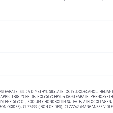
OSTEARATE, SILICA DIMETHYL SILYLATE, OCTYLDODECANOL, HELIAN
CAPRIC TRIGLYCERIDE, POLYGLYCERYL-4 ISOSTEARATE, PHENOXYET
UTYLENE GLYCOL, SODIUM CHONDROITIN SULFATE, ATELOCOLLAGEN
IRON OXIDES), CI 77499 (IRON OXIDES), CI 77742 (MANGANESE VIOLE