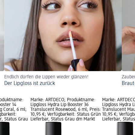
Endlich dürfen die Lippen wieder glänzen!
Zaube
Der Lipgloss ist zurück
Braut
roduktname:
Marke: ARTDECO; Produktname:
Marke: ARTDECO
ooster 14
Lipgloss Hydra Lip Booster 36
Lipgloss Hydra L
g Coral, 6 ml;
Translucent Rosewood, 6 ml; Preis:
Translucent Mau
gbarkeit:
10,95 €; Verfügbarkeit: Status Grün
10,95 €; Verfügb
r, Status Grau
Lieferbar, Status Grau dm Markt
Lieferbar, Stat