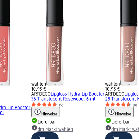
wählen
wählen
10,95 €
10,95 €
ARTDECO
Lipgloss Hydra Lip Booster
ARTDECO
Lipglo
36 Translucent Rosewood, 6 ml
28 Translucent 
(5)
(8)
dra Lip Booster
ml
Hinweise
Hinweise
Lieferbar
Lieferbar
dm Markt wählen
dm Markt wä