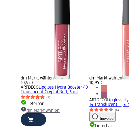
dm Markt wählen
dm Markt wählen
10,95 €
10,95 €
ARTDECO
Lipgloss Hydra Booster 40
Translucent Cryptal Bud, 6 ml
(7)
ARTDECO
Lipgloss Hy
Lieferbar
14 Translucent..., 6 
(6)
dm Markt wählen
Hinweise
Lieferbar