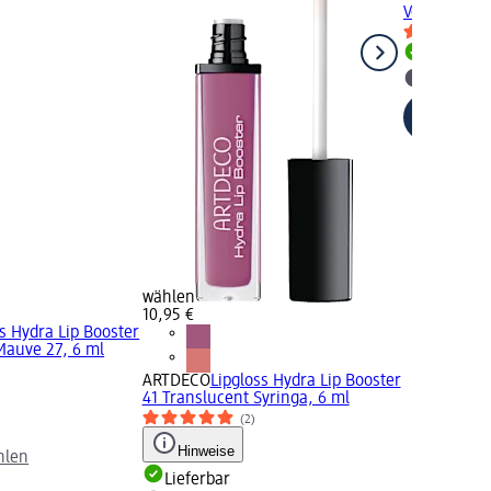
Volumizer C
Lieferbar
dm Mark
wählen
10,95 €
ss Hydra Lip Booster
Mauve 27, 6 ml
ARTDECO
Lipgloss Hydra Lip Booster
41 Translucent Syringa, 6 ml
(2)
Hinweise
hlen
Lieferbar