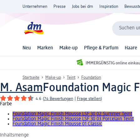
Unternehmen
Presse
Jobs bei dm
Inspiration
Bewusst
Suchen un
Neu
Marken
Make-up
Pflege & Parfum
Haare
IMMERGÜNSTIG online einka
Startseite
Make-up
Teint
Foundation
M. Asam
Foundation Magic F
4.6
(
74 Bewertungen
|
Frage stellen
)
Farbe
Foundation Magic Finish Mousse LSF 30 02 Summer Teint
Foundation Magic Finish Mousse LSF 30 03 Porcelain Teint
Foundation Magic Finish Mousse 01 Classic
Inhaltsmenge