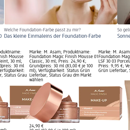
Welche Foundation-Farbe passt zu mir?
So gel
0
Das kleine Einmaleins der Foundation-Farbe
Sonne
oduktname:
Marke: M. Asam; Produktname:
Marke: M. Asam
inish Mousse
Foundation Magic Finish Mousse 01
Foundation Mag
eint, 30 ml;
Classic, 30 ml; Preis: 24,90 €;
LSF 30 03 Porcel
dpreis: 30 ml
Grundpreis: 30 ml (83,00 € je 100
Preis: 9,95 €; V
Verfügbarkeit:
ml); Verfügbarkeit: Status Grün
Grün Lieferbar,
r, Status Grau
Lieferbar, Status Grau dm Markt
wählen
24,90 €