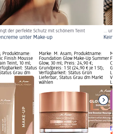
ingt der perfekte Schutz mit schönem Teint
… und trotzdem
ncreme unter Make-up
Keine Angst 
; Produktname:
Marke: M. Asam; Produktname:
Marke: M. 
ic Finish Mousse
Foundation Glow Make-Up Summer
Foundation
ain Teint, 10 ml;
Glow, 30 ml; Preis: 24,90 €;
Classic, 40 
erfügbarkeit: Status
Grundpreis: 1 St (24,90 € je 1 St);
Grundpreis: 
 Status Grau dm
Verfügbarkeit: Status Grün
Limitierte A
Lieferbar, Status Grau dm Markt
Verfügbarke
wählen
Lieferbar, 
wählen
24,90 €
1 St (24,90 €
M. Asam
Fo
Finish Class