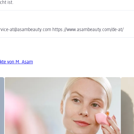
ht ist.
rvice-at@asambeauty.com https://www.asambeauty.com/de-at/
kte von M. Asam