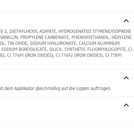
TE-2, DIETHYLHEXYL ADIPATE, HYDROGENATED STYRENE/ISOPRENE
L VANILLIN, PROPYLENE CARBONATE, PHENOXYETHANOL, HEXYLENE
ROL, TIN OXIDE, SODIUM HYALURONATE, CALCIUM ALUMINUM
SODIUM BOROSILICATE, SILICA, SYNTHETIC FLUORPHLOGOPITE, CI
E), CI 77491 (IRON OXIDES), CI 77492 (IRON OXIDES), CI 77891
mit dem Applikator gleichmäßig auf die Lippen auftragen.