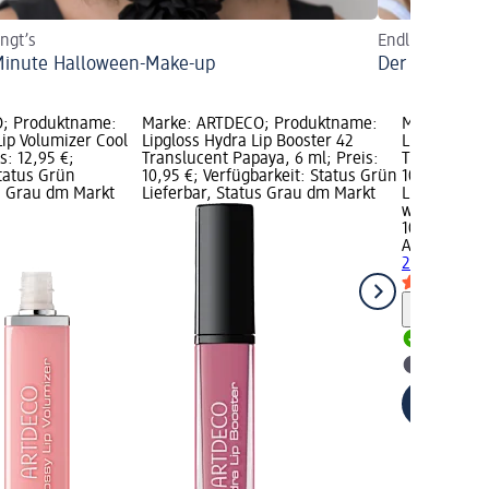
ingt’s
Endlich dürfen
Minute Halloween-Make-up
Der Lipgloss 
; Produktname:
Marke: ARTDECO; Produktname:
Marke: ART
Lip Volumizer Cool
Lipgloss Hydra Lip Booster 42
Lipgloss Hy
s: 12,95 €;
Translucent Papaya, 6 ml; Preis:
Translucent
Status Grün
10,95 €; Verfügbarkeit: Status Grün
10,95 €; Ve
us Grau dm Markt
Lieferbar, Status Grau dm Markt
Lieferbar, 
wählen
10,95 €
ARTDECO
Li
28 Transluc
Hinweis
Lieferbar
dm Mark