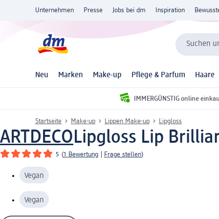
Unternehmen
Presse
Jobs bei dm
Inspiration
Bewusst
Suchen un
Neu
Marken
Make-up
Pflege & Parfum
Haare
IMMERGÜNSTIG online einka
Startseite
Make-up
Lippen Make-up
Lipgloss
ARTDECO
Lipgloss Lip Brilli
5
(
1 Bewertung
|
Frage stellen
)
Vegan
Vegan