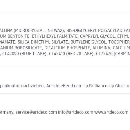
LINA (MICROCRYSTALLINE WAX), BIS-DIGLYCERYL POLYACYLADIPA
IUM BENTONITE, ETHYLHEXYL PALMITATE, CAPRYLYL GLYCOL, ETHY
NAMATE, SILICA DIMETHYL SILYLATE, BUTYLENE GLYCOL, TOCOPHE
TANIUM BOROSILICATE, DICALCIUM PHOSPHATE, ALUMINA, CALCIUM 
, CI 42090 (BLUE 1 LAKE), CI 45410 (RED 28 LAKE), CI 75470 (CARMIN
ippenkontur nachziehen. Anschließend den Lip Brilliance Lip Gloss 
 Germany, service@artdeco.com info@artdeco.com www.artdeco.com