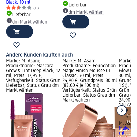
Black, 10 ml
Lieferbar
(11)
dm Markt wählen
Lieferbar
dm Markt wählen
Andere Kunden kauften auch
Marke: M. Asam;
Marke: M. Asam;
Marke: 
Produktname: Mascara
Produktname: Foundation
Produkt
Grow & Tint Deep Black, 12
Magic Finish Mousse 01
Glow Mak
ml; Preis: 17,95 €;
Classic, 30 ml; Preis:
30 ml; Pr
Verfügbarkeit: Status Grün
24,90 €; Grundpreis: 30 ml
Grundprei
Lieferbar, Status Grau dm
(83,00 € je 100 ml);
1 St); Ve
Markt wählen
Verfügbarkeit: Status Grün
Grün Lie
Lieferbar, Status Grau dm
Grau dm
Markt wählen
24,90 €
1 St (24,9
M. Asam
Make-Up 
ml