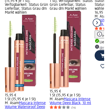
(15,95 € je 1 St);
1 St); Verfügbarkeit: Status
Status G
Verfügbarkeit: Status Grün
Grün Lieferbar, Status
Status G
Lieferbar, Status Grau dm
Grau dm Markt wählen
wählen
Markt wählen
16,95 €
M. Asam
Finish 5
black, 8 
Hinw
Liefe
dm Ma
15,95 €
15,95 €
1 St (15,95 € je 1 St)
1 St (15,95 € je 1 St)
M. Asam
Mascara Intense
M. Asam
Mascara Intense
Volume Deep Black, 10 ml
Volume Waterproof Deep
(14)