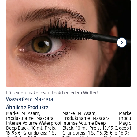
Für einen makellosen Look bei jedem Wetter!
Ei
Wasserfeste Mascara
Ma
Ähnliche Produkte
Marke: M. Asam;
Marke: M. Asam;
Marke: 
Produktname: Mascara
Produktname: Mascara
Produkt
Intense Volume Waterproof
Intense Volume Deep
Magic Fi
Deep Black, 10 ml; Preis:
Black, 10 ml; Preis: 15,95 €;
deep blac
15,95 €; Grundpreis: 1 St
Grundpreis: 1 St (15,95 € je
16,95 €; 