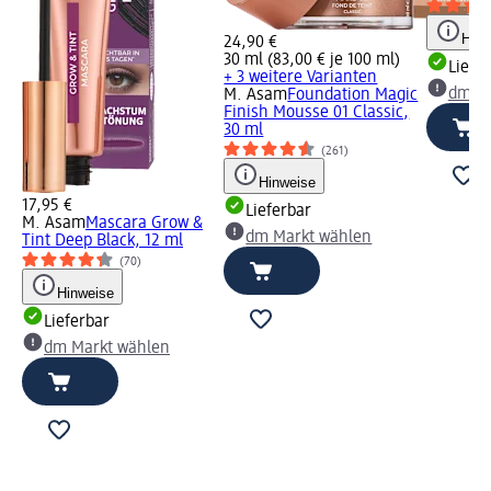
Hinw
24,90 €
30 ml (83,00 € je 100 ml)
Liefe
+ 3 weitere Varianten
dm Ma
M. Asam
Foundation Magic
Finish Mousse 01 Classic,
30 ml
(261)
Hinweise
17,95 €
Lieferbar
M. Asam
Mascara Grow &
dm Markt wählen
Tint Deep Black, 12 ml
(70)
Hinweise
Lieferbar
dm Markt wählen