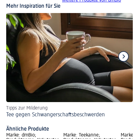
Weitere Produkte von dmBio
Mehr Inspiration für Sie
Tipps zur Milderung
Ei
Tee gegen Schwangerschaftsbeschwerden
am 
Ei
Ähnliche Produkte
Marke: dmBio;
Marke: Teekanne;
Marke: 