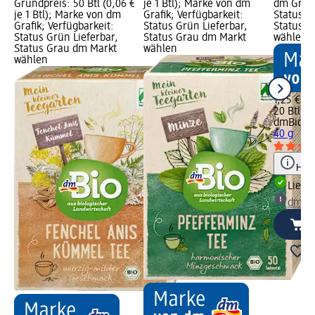
Grundpreis: 50 Btl (0,06 €
je 1 Btl); Marke von dm
dm Grafi
je 1 Btl); Marke von dm
Grafik; Verfügbarkeit:
Status G
Grafik; Verfügbarkeit:
Status Grün Lieferbar,
Status G
Status Grün Lieferbar,
Status Grau dm Markt
wählen
Status Grau dm Markt
wählen
wählen
1,25 €
20 Btl (0,
dmBio
Kr
40 g
Hinw
Liefe
dm Ma