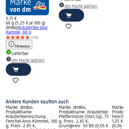
dm Markt wählen
3,15 €
60 g (5,25 € je 100 g)
dmBio
Kräutertee lose
Kamille, 60 g
(110)
Hinweise
Lieferbar
dm Markt wählen
Andere Kunden kauften auch
Marke: dmBio;
Marke: dmBio;
Marke: 
Produktname:
Produktname: Kräutertee
Produkt
Kräuterteemischung
Pfefferminze (50x1,5g), 75
Fenchel, 
Fenchel-Anis-Kümmel, 100
g; Preis: 2,65 €;
1,25 €; G
g; Preis: 2,85 €;
Grundpreis: 50 Btl (0,05 €
(0,06 € j