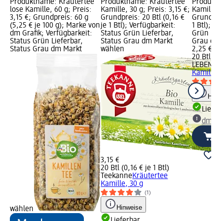
Produktname: Kräutertee
Produktname: Kräutertee
Produkt
lose Kamille, 60 g; Preis:
Kamille, 30 g; Preis: 3,15 €;
Kamille, 
3,15 €; Grundpreis: 60 g
Grundpreis: 20 Btl (0,16 €
Grundprei
(5,25 € je 100 g); Marke von
je 1 Btl); Verfügbarkeit:
1 Btl); V
dm Grafik; Verfügbarkeit:
Status Grün Lieferbar,
Grün Lie
Status Grün Lieferbar,
Status Grau dm Markt
Grau dm
Status Grau dm Markt
wählen
2,25 €
20 Btl (0,
LEBENS
Kamille,
Hinw
Liefe
dm Ma
3,15 €
20 Btl (0,16 € je 1 Btl)
Teekanne
Kräutertee
Kamille, 30 g
(1)
Hinweise
wählen
Lieferbar