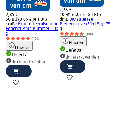
2,65 €
2,85 €
50 Btl (0,05 € je 1 Btl)
50 Btl (0,06 € je 1 Btl)
dmBio
Kräutertee
dmBio
Kräuterteemischung
Pfefferminze (50x1,5g), 75
Fenchel-Anis-Kümmel, 100
g
g
(106)
(106)
Hinweise
Hinweise
Lieferbar
Lieferbar
dm Markt wählen
dm Markt wählen